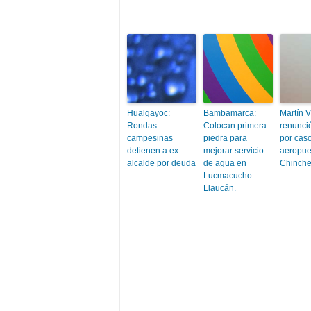
Hualgayoc:
Bambamarca:
Martín V
Rondas
Colocan primera
renunci
campesinas
piedra para
por cas
detienen a ex
mejorar servicio
aeropue
alcalde por deuda
de agua en
Chinche
Lucmacucho –
Llaucán.