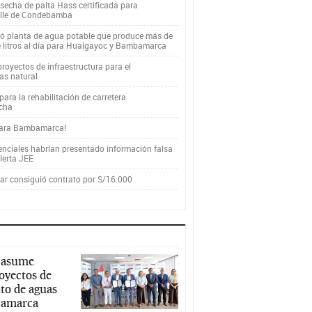
secha de palta Hass certificada para
alle de Condebamba
yó planta de agua potable que produce más de
e litros al día para Hualgayoc y Bambamarca
royectos de infraestructura para el
as natural
ara la rehabilitación de carretera
cha
para Bambamarca!
enciales habrían presentado información falsa
alerta JEE
r consiguió contrato por S/16.000
 asume
royectos de
to de aguas
ajamarca