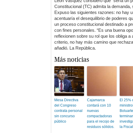
León Vásquez consideró que “sería un pé
Constitucional (TC) admita la demanda, 
Expuso las siguientes razones: no hay un 
acentuaría el desequilibrio de poderes q
un proceso constitucional destinado a prot
con fines personales. “Es una buena opo
reflexionen sobre su rol que los obliga a
criterio, no hay más camino que rechazar
añadió. La República.
Más noticias
Mesa Directiva
Cajamarca
El 25% 
del Congreso
contará con 10
ministro
contrata personal
nuevas
Boluart
sin concurso
compactadoras
termina
público
para el recojo de
investig
residuos sólidos.
la Fiscal