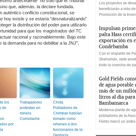
simo antecedente” no solo que el Tribunal
Los proyectos se desa
sino que, además, la declare fundada.
beneficiarán a más de
auténtico conflicto constitucional, se
Promoción de la Inve
ue hoy existe y se estaría “desnaturalizando”
eger la distribución del poder para utilizarlo
Impulsan primer
rtunidad para que los magistrados del TC
palta Hass certif
 actuar racional y razonablemente. Bajo este
exportación en e
 la demanda para no debilitar a la JNJ”,
Condebamba
Con el respaldo de Pa
Shahuindo, siete produ
éxito la cosecha de pa
Gold Fields cons
de agua potable
más de un milló
litros al día par
Bambamarca
de los
Trabajadores
Chota:
s de
protestan en
Pobladores de
Moderna planta de agu
e
minera
Chimban habrían
pobladores de la Aso
ron
Coimolache
tomado como
Fields marcó un antes
ados por
rehenes a dos
ía
funcionarios de la
Gerencia