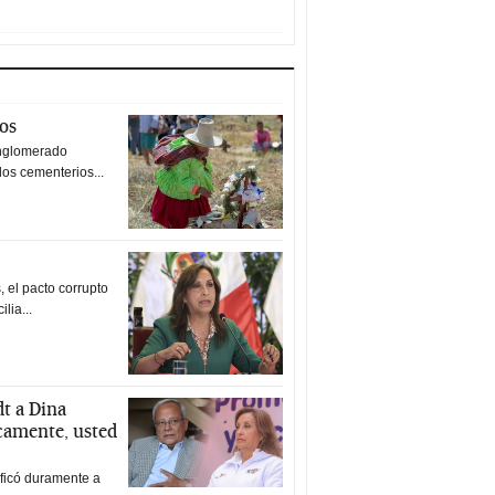
tos
nglomerado
los cementerios...
 el pacto corrupto
ilia...
t a Dina
icamente, usted
ificó duramente a