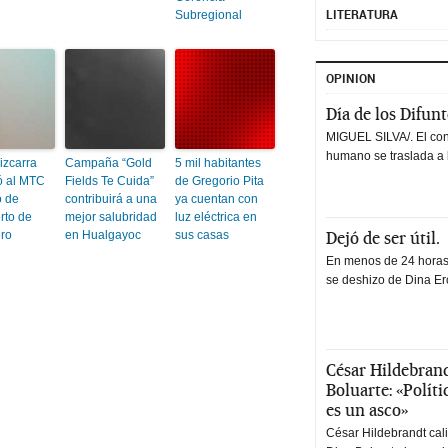
LITERATURA
Subregional
OPINION
Día de los Difun
MIGUEL SILVA/. El co
humano se traslada a 
izcarra
Campaña “Gold
5 mil habitantes
ó al MTC
Fields Te Cuida”
de Gregorio Pita
o de
contribuirá a una
ya cuentan con
rto de
mejor salubridad
luz eléctrica en
ro
en Hualgayoc
sus casas
Dejó de ser útil.
En menos de 24 horas,
se deshizo de Dina Erc
César Hildebrand
Boluarte: «Polít
es un asco»
César Hildebrandt cal