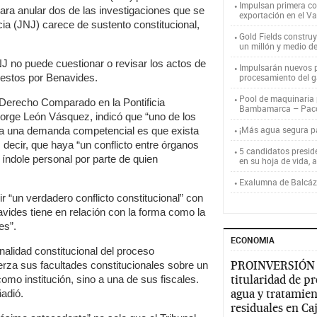
Impulsan primera co
para anular dos de las investigaciones que se
exportación en el V
cia (JNJ) carece de sustento constitucional,
Gold Fields constru
un millón y medio d
NJ no puede cuestionar o revisar los actos de
Impulsarán nuevos p
uestos por Benavides.
procesamiento del g
Pool de maquinaria p
 Derecho Comparado en la Pontificia
Bambamarca – Pac
orge León Vásquez, indicó que “uno de los
¡Más agua segura 
ita una demanda competencial es que exista
s decir, que haya “un conflicto entre órganos
5 candidatos presid
 índole personal por parte de quien
en su hoja de vida, 
Exalumna de Balcáza
 “un verdadero conflicto constitucional” con
ides tiene en relación con la forma como la
es”.
ECONOMIA
finalidad constitucional del proceso
PROINVERSIÓN
erza sus facultades constitucionales sobre un
titularidad de p
mo institución, sino a una de sus fiscales.
agua y tratamien
adió.
residuales en C