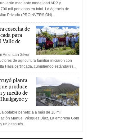
rrollarán mediante modalidad APP y
 700 mil personas en total. La Agencia de
rsión Privada (PROINVERSIÓN)...
a cosecha de
icada para
l Valle de
n American Silver
ctores de agricultura familiar iniciaron con
lta Hass certificada, cumpliendo estándares...
truyó planta
 que produce
n y medio de
a Hualgayoc y
a potable beneficia a más de 18 mil
ciación Manuel Vásquez Díaz. La empresa Gold
 y un después...