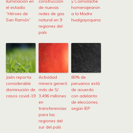
iluminación en
construcción
y Coimolache
el estadio
de nuevas
homenajearon
“Héroes de
redes de gas
a la Madre
San Ramón”
natural en 9
hualgayoquina
regiones del
país
Jaén reporta
Actividad
80% de
considerable
minera generó
peruanos está
disminución de
más de S/
de acuerdo
casos covid-19
3,496 millones
con adelanto
en
de elecciones,
transferencias
según IEP
para las
regiones del
sur del país