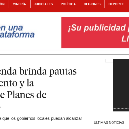
IÓN
MINERÍA
JUDICIALES
POLÍTICA
REGIONES
DEPORTE
ienda brinda pautas
ento y la
e Planes de
o
a que los gobiernos locales puedan alcanzar
ÚLTIMAS NOTICIAS