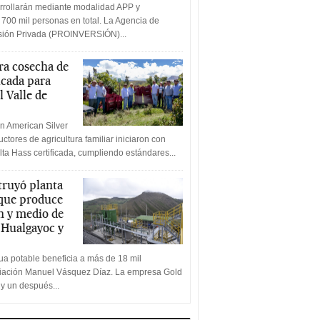
rrollarán mediante modalidad APP y
 700 mil personas en total. La Agencia de
rsión Privada (PROINVERSIÓN)...
a cosecha de
icada para
l Valle de
n American Silver
ctores de agricultura familiar iniciaron con
lta Hass certificada, cumpliendo estándares...
truyó planta
 que produce
n y medio de
a Hualgayoc y
a potable beneficia a más de 18 mil
ciación Manuel Vásquez Díaz. La empresa Gold
 y un después...