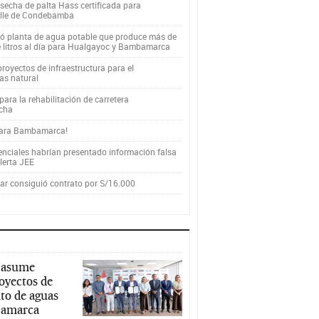
secha de palta Hass certificada para
alle de Condebamba
yó planta de agua potable que produce más de
e litros al día para Hualgayoc y Bambamarca
royectos de infraestructura para el
as natural
ara la rehabilitación de carretera
cha
para Bambamarca!
enciales habrían presentado información falsa
alerta JEE
r consiguió contrato por S/16.000
 asume
royectos de
to de aguas
ajamarca