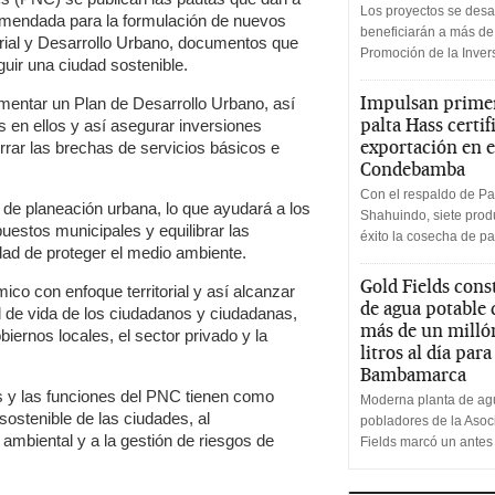
Los proyectos se desa
comendada para la formulación de nuevos
beneficiarán a más de
orial y Desarrollo Urbano, documentos que
Promoción de la Inve
guir una ciudad sostenible.
Impulsan primer
mentar un Plan de Desarrollo Urbano, así
palta Hass certif
en ellos y así asegurar inversiones
exportación en e
rrar las brechas de servicios básicos e
Condebamba
Con el respaldo de Pa
 de planeación urbana, lo que ayudará a los
Shahuindo, siete produ
uestos municipales y equilibrar las
éxito la cosecha de pa
ad de proteger el medio ambiente.
Gold Fields cons
co con enfoque territorial y así alcanzar
de agua potable
d de vida de los ciudadanos y ciudadanas,
más de un milló
iernos locales, el sector privado y la
litros al día par
Bambamarca
os y las funciones del PNC tienen como
Moderna planta de agu
 sostenible de las ciudades, al
pobladores de la Aso
n ambiental y a la gestión de riesgos de
Fields marcó un antes