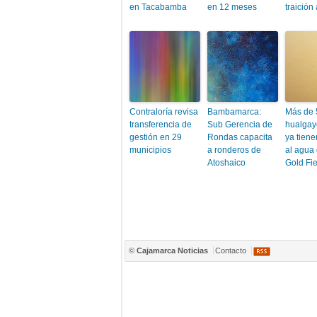
en Tacabamba
en 12 meses
traición 
Contraloría revisa
Bambamarca:
Más de 
transferencia de
Sub Gerencia de
hualga
gestión en 29
Rondas capacita
ya tien
municipios
a ronderos de
al agua 
Atoshaico
Gold Fi
©
Cajamarca Noticias
Contacto