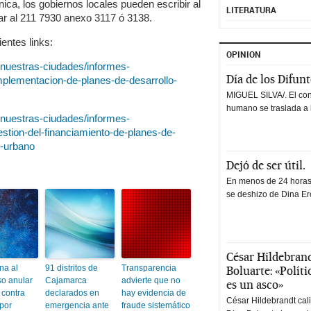
ica, los gobiernos locales pueden escribir al
LITERATURA
r al 211 7930 anexo 3117 ó 3138.
entes links:
OPINION
-nuestras-ciudades/informes-
Día de los Difun
mplementacion-de-planes-de-desarrollo-
MIGUEL SILVA/. El co
humano se traslada a 
-nuestras-ciudades/informes-
stion-del-financiamiento-de-planes-de-
o-urbano
Dejó de ser útil.
En menos de 24 horas,
se deshizo de Dina Erc
César Hildebrand
na al
91 distritos de
Transparencia
Boluarte: «Polít
o anular
Cajamarca
advierte que no
es un asco»
 contra
declarados en
hay evidencia de
César Hildebrandt cal
 por
emergencia ante
fraude sistemático