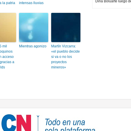
Dina Boluarte luego d
a la patria
intensas lluvias
5 mil
Mientras agonizo
Martín Vizcarra:
yoquinos
«el pueblo decide
en acceso
si va o no los
gracias a
proyectos
elds
mineros»