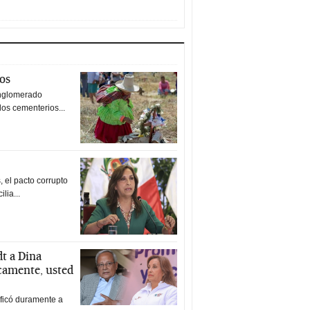
tos
nglomerado
los cementerios...
 el pacto corrupto
ilia...
t a Dina
icamente, usted
ificó duramente a