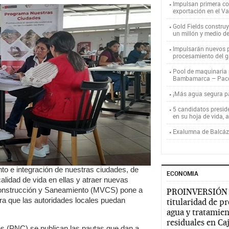
Impulsan primera co
exportación en el V
Gold Fields constru
un millón y medio d
Impulsarán nuevos p
procesamiento del g
Pool de maquinaria p
Bambamarca – Pac
¡Más agua segura 
5 candidatos presid
en su hoja de vida, 
Exalumna de Balcáza
nto e integración de nuestras ciudades, de
ECONOMIA
lidad de vida en ellas y atraer nuevas
, Construcción y Saneamiento (MVCS) pone a
PROINVERSIÓN
ra que las autoridades locales puedan
titularidad de p
agua y tratamien
residuales en C
s (PNC) se publican las pautas que dan a