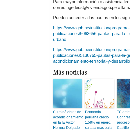
Para mayor información o asistencia técn
correo ugedeus@vivienda.gob.pe o llama
Pueden acceder a las pautas en los sigui
https://www.gob.pe/institucion/programa
publicaciones/5063656-pautas-para-la-i
urbano
https://www.gob.pe/institucion/programa
publicaciones/5130765-pautas-para-la-ge
acondicionamiento-territorial-y-desarroll
Más noticias
Culminó obras de
Economía
TC orde
acondicionamiento
peruana creció
Congres
en la IE Víctor
1.58% en enero,
proceso
Herrera Delgado
su tasa más baja
Castillo