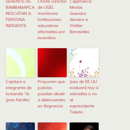
SERENOS DE
Chota: Director
Cajamarca:
BAMBAMARCA
de UGEL
Mesías
RESCATAN A
monitorea
Guevara
PERSONA
instituciones
desaira a
INDIGENTE
educativas
Walter
afectadas por
Benavides
incendios
Captura a
Proponen que
Juez de EE UU
integrante de
policías
evaluará hoy si
la banda “la
puedan abatir
extradita o no
gran familia”
a delincuentes
al
en flagrancia
expresidente
Toledo