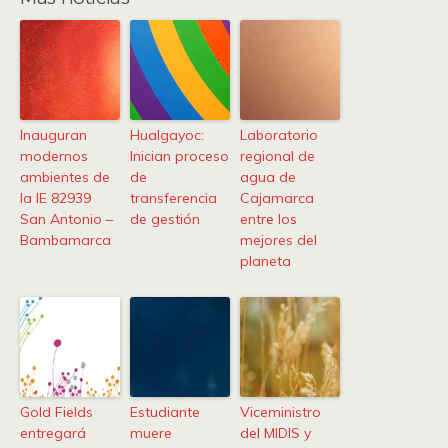
Inauguran
Hualgayoc:
Laboratorio
modernos
Inician proceso
regional de
ambientes de
de
agua de
la IE 82939
transferencia
Cajamarca
San Antonio –
de gestión
entre los
Bambamarca
mejores del
planeta
Gold Fields
Estudiante
Viceministro
entregará
muere
del MIDIS y