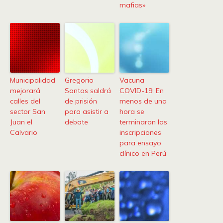
mafias»
Municipalidad
Gregorio
Vacuna
mejorará
Santos saldrá
COVID-19: En
calles del
de prisión
menos de una
sector San
para asistir a
hora se
Juan el
debate
terminaron las
Calvario
inscripciones
para ensayo
clínico en Perú