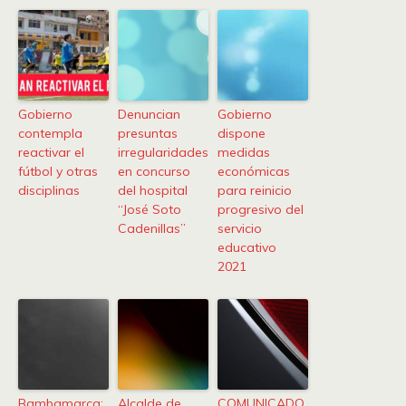
Gobierno
Denuncian
Gobierno
contempla
presuntas
dispone
reactivar el
irregularidades
medidas
fútbol y otras
en concurso
económicas
disciplinas
del hospital
para reinicio
“José Soto
progresivo del
Cadenillas”
servicio
educativo
2021
Bambamarca:
Alcalde de
COMUNICADO