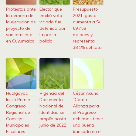
Protestas ante
Elector que
Presupuesto
la demora de
emitió voto
2021: gasto
la ejecución de
viciado fue
aumenta a S/
proyecto de
detenida por
69,758
saneamiento
la por la
millones y
en Cuyumalca
policía
representa
38.1% del total
Hualgayoc:
Vigencia del
César Acuña:
Inició Primer
Documento
“Como
Congreso
Nacional de
Alianza para
Regional de
Identidad se
el Progreso
Consejos
amplía hasta
debemos tener
Municipales
junio de 2022
una buena
Escolares
bancada en el