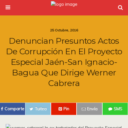
25 Octubre, 2016
Denuncian Presuntos Actos
De Corrupción En El Proyecto
Especial Jaén-San Ignacio-
Bagua Que Dirige Werner
Cabrera
Comparte
Tuitea
Pin
Envía
SMS
Un ex trabajador del Proyecto Especial