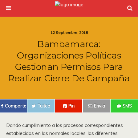
12 Septiembre, 2018
Bambamarca:
Organizaciones Políticas
Gestionan Permisos Para
Realizar Cierre De Campaña
Comparte
Tuitea
Pin
Envía
SMS
Dando cumplimiento a los procesos correspondientes
establecidos en las normales locales, las diferentes