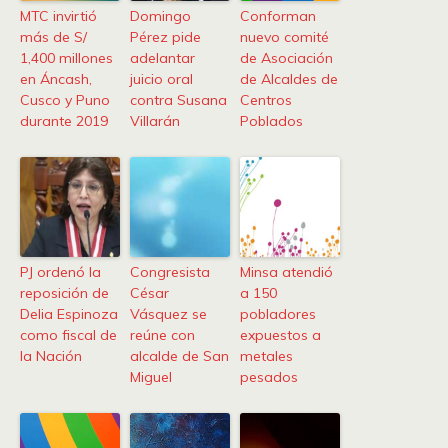
MTC invirtió
Domingo
Conforman
más de S/
Pérez pide
nuevo comité
1,400 millones
adelantar
de Asociación
en Áncash,
juicio oral
de Alcaldes de
Cusco y Puno
contra Susana
Centros
durante 2019
Villarán
Poblados
PJ ordenó la
Congresista
Minsa atendió
reposición de
César
a 150
Delia Espinoza
Vásquez se
pobladores
como fiscal de
reúne con
expuestos a
la Nación
alcalde de San
metales
Miguel
pesados