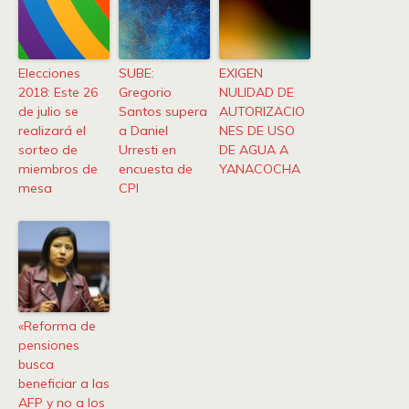
Elecciones
SUBE:
EXIGEN
2018: Este 26
Gregorio
NULIDAD DE
de julio se
Santos supera
AUTORIZACIO
realizará el
a Daniel
NES DE USO
sorteo de
Urresti en
DE AGUA A
miembros de
encuesta de
YANACOCHA
mesa
CPI
«Reforma de
pensiones
busca
beneficiar a las
AFP y no a los