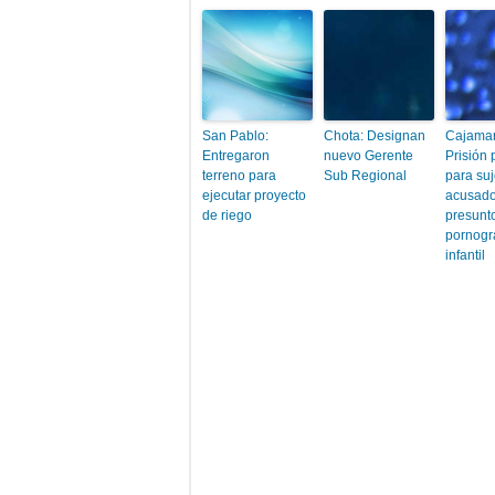
San Pablo:
Chota: Designan
Cajamar
Entregaron
nuevo Gerente
Prisión 
terreno para
Sub Regional
para suj
ejecutar proyecto
acusado
de riego
presunto
pornogr
infantil