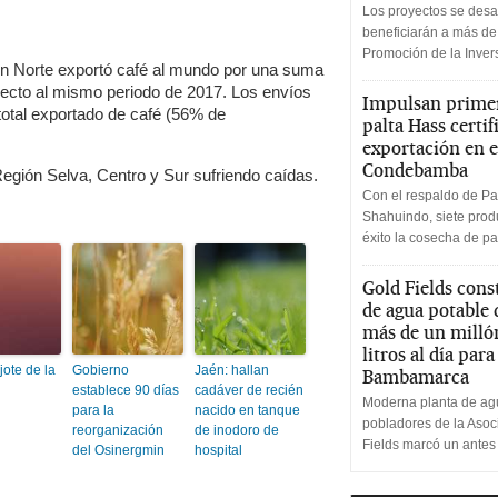
Los proyectos se desa
beneficiarán a más de
Promoción de la Inve
ón Norte exportó café al mundo por una suma
ecto al mismo periodo de 2017. Los envíos
Impulsan primer
 total exportado de café (56% de
palta Hass certif
exportación en e
Condebamba
egión Selva, Centro y Sur sufriendo caídas.
Con el respaldo de Pa
Shahuindo, siete produ
éxito la cosecha de pa
Gold Fields cons
de agua potable
más de un milló
litros al día par
ote de la
Gobierno
Jaén: hallan
Bambamarca
establece 90 días
cadáver de recién
Moderna planta de agu
para la
nacido en tanque
pobladores de la Aso
reorganización
de inodoro de
Fields marcó un antes
del Osinergmin
hospital