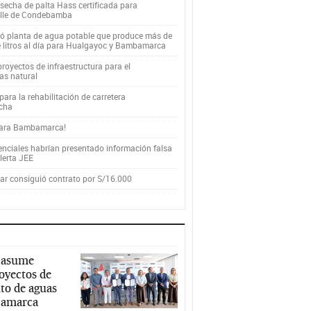
secha de palta Hass certificada para
alle de Condebamba
yó planta de agua potable que produce más de
e litros al día para Hualgayoc y Bambamarca
royectos de infraestructura para el
as natural
ara la rehabilitación de carretera
cha
para Bambamarca!
enciales habrían presentado información falsa
alerta JEE
r consiguió contrato por S/16.000
 asume
royectos de
to de aguas
ajamarca