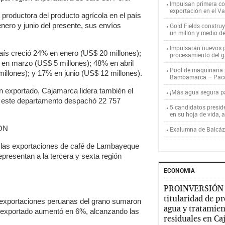
Impulsan primera co
exportación en el V
 productora del producto agrícola en el país
nero y junio del presente, sus envíos
Gold Fields constru
un millón y medio d
Impulsarán nuevos p
país creció 24% en enero (US$ 20 millones);
procesamiento del g
 en marzo (US$ 5 millones); 48% en abril
Pool de maquinaria p
llones); y 17% en junio (US$ 12 millones).
Bambamarca – Pac
 exportado, Cajamarca lidera también el
¡Más agua segura 
io, este departamento despachó 22 757
5 candidatos presid
en su hoja de vida, 
ON
Exalumna de Balcáza
n las exportaciones de café de Lambayeque
esentan a la tercera y sexta región
ECONOMIA
PROINVERSIÓN
titularidad de p
s exportaciones peruanas del grano sumaron
agua y tratamien
 exportado aumentó en 6%, alcanzando las
residuales en C