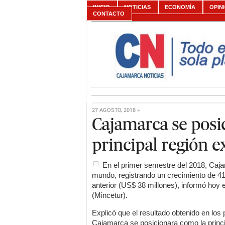
INICIO
NOTICIAS
ECONOMÍA
OPIN
CONTACTO
27 AGOSTO, 2018 »
Cajamarca se posi
principal región e
En el primer semestre del 2018, Caja
mundo, registrando un crecimiento de 4
anterior (US$ 38 millones), informó hoy 
(Mincetur).
Explicó que el resultado obtenido en los
Cajamarca se posicionara como la princi