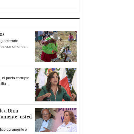
tos
nglomerado
los cementerios...
 el pacto corrupto
ilia...
t a Dina
icamente, usted
ificó duramente a