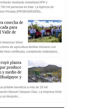
rrollarán mediante modalidad APP y
 700 mil personas en total. La Agencia de
rsión Privada (PROINVERSIÓN)...
a cosecha de
icada para
l Valle de
n American Silver
ctores de agricultura familiar iniciaron con
lta Hass certificada, cumpliendo estándares...
truyó planta
 que produce
n y medio de
a Hualgayoc y
a potable beneficia a más de 18 mil
ciación Manuel Vásquez Díaz. La empresa Gold
 y un después...