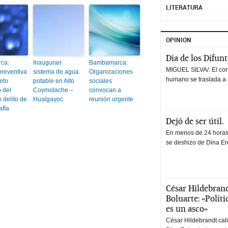
LITERATURA
OPINION
Día de los Difun
ca:
Inauguran
Bambamarca:
MIGUEL SILVA/. El co
preventiva
sistema de agua
Organizaciones
humano se traslada a 
eto
potable en Alto
sociales
 del
Coymolache –
convocan a
 delito de
Hualgayoc
reunión urgente
afía
Dejó de ser útil.
En menos de 24 horas,
se deshizo de Dina Erc
César Hildebrand
Boluarte: «Polít
es un asco»
César Hildebrandt cal