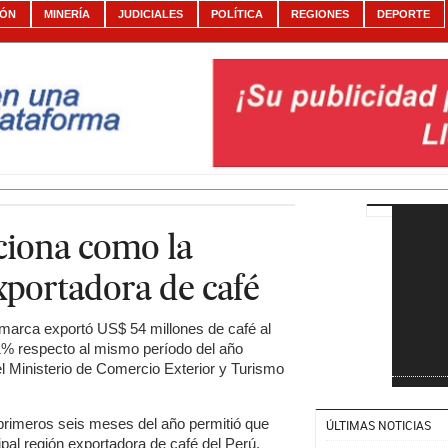
IÓN
MINERÍA
JUDICIALES
POLÍTICA
REGIONES
DEPORTE
ciona como la
xportadora de café
marca exportó US$ 54 millones de café al
1% respecto al mismo período del año
el Ministerio de Comercio Exterior y Turismo
 primeros seis meses del año permitió que
ÚLTIMAS NOTICIAS
pal región exportadora de café del Perú.