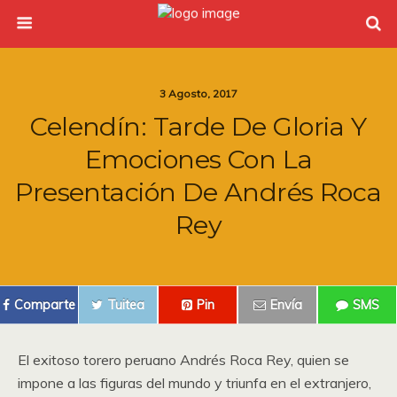
3 Agosto, 2017
Celendín: Tarde De Gloria Y
Emociones Con La
Presentación De Andrés Roca
Rey
Comparte
Tuitea
Pin
Envía
SMS
El exitoso torero peruano Andrés Roca Rey, quien se
impone a las figuras del mundo y triunfa en el extranjero,