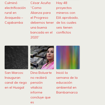
Culminó
César Acuña:
Hay 48
electrificación
“Como
proyectos
rural en
Alianza para
mineros con
Araqueda –
el Progreso
EIA aprobado,
Cajabamba
debemos tener
de los cuales
una buena
seis tienen
bancada en el
conflictos
2020”
San Marcos:
Dina Boluarte
Inició la
Inauguran
no recibirá
semana de la
canal de riego
pensión
educación
en el Huagal
vitalicia:
ambiental en
informe
Bambamarca
concluye que
es