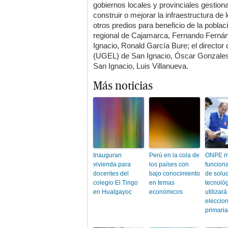
gobiernos locales y provinciales gestiona
construir o mejorar la infraestructura de
otros predios para beneficio de la poblac
regional de Cajamarca, Fernando Fernán
Ignacio, Ronald García Bure; el director
(UGEL) de San Ignacio, Óscar Gonzales; 
San Ignacio, Luis Villanueva.
Más noticias
Inauguran
Perú en la cola de
ONPE m
vivienda para
los países con
funcion
docentes del
bajo conocimiento
de solu
colegio El Tingo
en temas
tecnoló
en Hualgayoc
económicos
utilizará
eleccio
primari