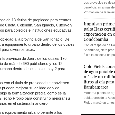
Los proyectos se desa
beneficiarán a más de
Promoción de la Inve
rega de 13 títulos de propiedad para centros
Impulsan primer
 de Chota, Celendín, San Ignacio, Cutervo y
palta Hass certif
os para colegios e instituciones educativas.
exportación en e
Condebamba
ropiedad a la provincia de San Ignacio. De
ara equipamiento urbano dentro de los cuales
Con el respaldo de Pa
4 para diversos usos.
Shahuindo, siete produ
éxito la cosecha de pa
a la provincia de Jaén, de los cuales 176
cio de más de 690 pobladores y los 12
Gold Fields cons
urbano dentro de los cuales hay 2 para
de agua potable
más de un milló
litros al día par
as con el título de propiedad se convierten
Bambamarca
 y pueden mejorar su calidad de vida
sigo la formalización predial como es la
Moderna planta de agu
a Techo Propio para construir o mejorar su
pobladores de la Aso
Fields marcó un antes
ios en el sistema financiero.
ara equipamiento urbano permite a los