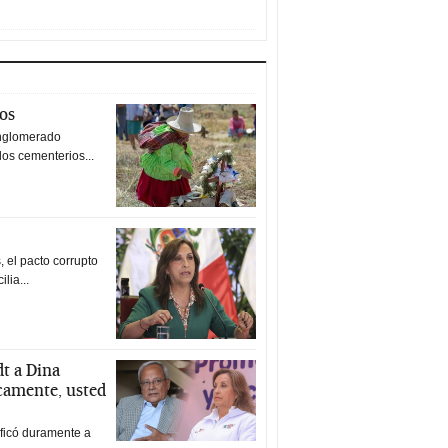
tos
nglomerado
los cementerios...
 el pacto corrupto
ilia...
t a Dina
icamente, usted
ificó duramente a