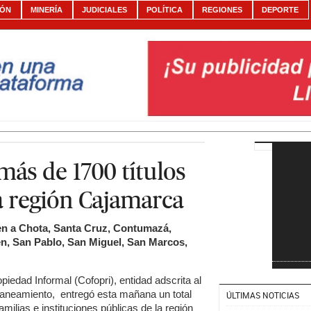
IÓN
MINERÍA
JUDICIALES
POLÍTICA
REGIONES
DEPORTE
ás de 1700 títulos
a región Cajamarca
en a Chota, Santa Cruz, Contumazá,
én, San Pablo, San Miguel, San Marcos,
iedad Informal (Cofopri), entidad adscrita al
Saneamiento, entregó esta mañana un total
ÚLTIMAS NOTICIAS
amilias e instituciones públicas de la región