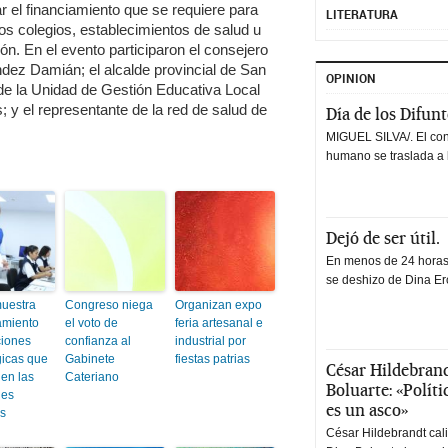
r el financiamiento que se requiere para
LITERATURA
 los colegios, establecimientos de salud u
ión. En el evento participaron el consejero
dez Damián; el alcalde provincial de San
OPINION
 de la Unidad de Gestión Educativa Local
y el representante de la red de salud de
Día de los Difun
MIGUEL SILVA/. El co
humano se traslada a 
Dejó de ser útil.
En menos de 24 horas,
se deshizo de Dina Erc
uestra
Congreso niega
Organizan expo
amiento
el voto de
feria artesanal e
ciones
confianza al
industrial por
gicas que
Gabinete
fiestas patrias
César Hildebrand
 en las
Cateriano
Boluarte: «Polít
nes
es un asco»
as
César Hildebrandt cal