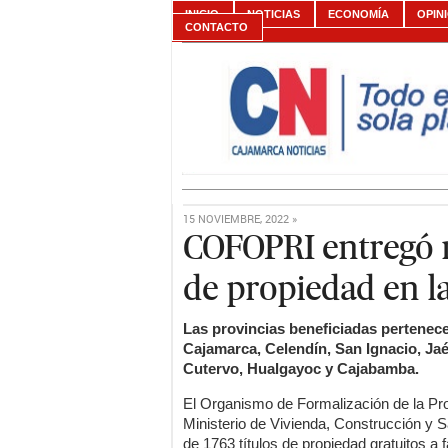
INICIO
NOTICIAS
ECONOMÍA
OPIN
CONTACTO
15 NOVIEMBRE, 2022 »
COFOPRI entregó m
de propiedad en l
Las provincias beneficiadas pertenec
Cajamarca, Celendín, San Ignacio, Ja
Cutervo, Hualgayoc y Cajabamba.
El Organismo de Formalización de la Prop
Ministerio de Vivienda, Construcción y 
de 1763 títulos de propiedad gratuitos a f