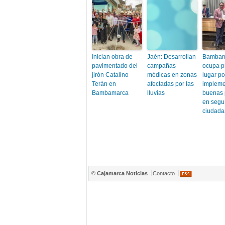
Inician obra de
Jaén: Desarrollan
Bambam
pavimentado del
campañas
ocupa p
jirón Catalino
médicas en zonas
lugar po
Terán en
afectadas por las
impleme
Bambamarca
lluvias
buenas 
en segu
ciudad
©
Cajamarca Noticias
Contacto