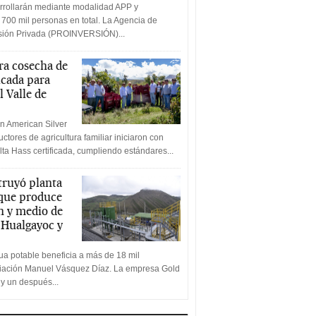
rrollarán mediante modalidad APP y
 700 mil personas en total. La Agencia de
rsión Privada (PROINVERSIÓN)...
a cosecha de
icada para
l Valle de
n American Silver
ctores de agricultura familiar iniciaron con
lta Hass certificada, cumpliendo estándares...
truyó planta
 que produce
n y medio de
a Hualgayoc y
a potable beneficia a más de 18 mil
ciación Manuel Vásquez Díaz. La empresa Gold
 y un después...