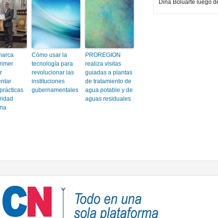
Dina Boluarte luego d
arca
Cómo usar la
PROREGION
rimer
tecnología para
realiza visitas
r
revolucionar las
guiadas a plantas
ntar
instituciones
de tratamiento de
prácticas
gubernamentales
agua potable y de
ridad
aguas residuales
ana