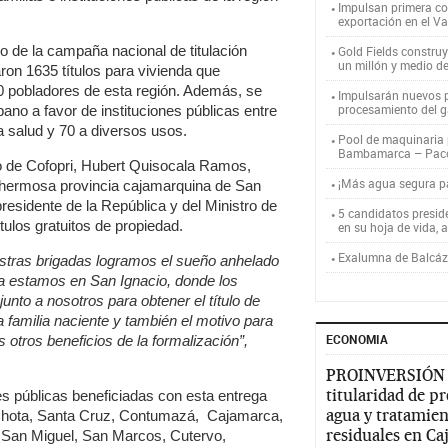
Impulsan primera co
exportación en el V
co de la campaña nacional de titulación
Gold Fields constru
un millón y medio d
aron 1635 títulos para vivienda que
0 pobladores de esta región. Además, se
Impulsarán nuevos p
procesamiento del g
ano a favor de instituciones públicas entre
a salud y 70 a diversos usos.
Pool de maquinaria p
Bambamarca – Pac
ivo de Cofopri, Hubert Quisocala Ramos,
¡Más agua segura 
la hermosa provincia cajamarquina de San
residente de la República y del Ministro de
5 candidatos presid
ulos gratuitos de propiedad.
en su hoja de vida, 
Exalumna de Balcáza
stras brigadas logramos el sueño anhelado
ra estamos en San Ignacio, donde los
unto a nosotros para obtener el título de
 familia naciente y también el motivo para
ECONOMIA
otros beneficios de la formalización”,
PROINVERSIÓN
titularidad de p
es públicas beneficiadas con esta entrega
agua y tratamien
e Chota, Santa Cruz, Contumazá, Cajamarca,
residuales en C
, San Miguel, San Marcos, Cutervo,