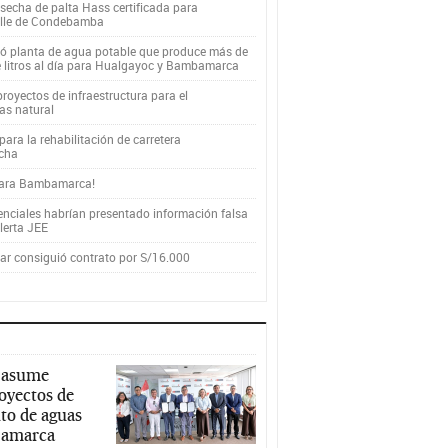
secha de palta Hass certificada para
alle de Condebamba
yó planta de agua potable que produce más de
e litros al día para Hualgayoc y Bambamarca
royectos de infraestructura para el
as natural
ara la rehabilitación de carretera
cha
para Bambamarca!
enciales habrían presentado información falsa
alerta JEE
r consiguió contrato por S/16.000
 asume
royectos de
to de aguas
ajamarca