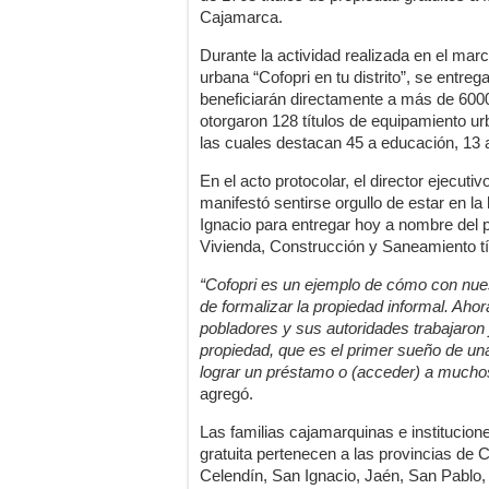
Cajamarca.
Durante la actividad realizada en el mar
urbana “Cofopri en tu distrito”, se entreg
beneficiarán directamente a más de 600
otorgaron 128 títulos de equipamiento urb
las cuales destacan 45 a educación, 13 
En el acto protocolar, el director ejecut
manifestó sentirse orgullo de estar en 
Ignacio para entregar hoy a nombre del p
Vivienda, Construcción y Saneamiento tít
“Cofopri es un ejemplo de cómo con nue
de formalizar la propiedad informal. Aho
pobladores y sus autoridades trabajaron j
propiedad, que es el primer sueño de una
lograr un préstamo o (acceder) a muchos 
agregó.
Las familias cajamarquinas e institucion
gratuita pertenecen a las provincias d
Celendín, San Ignacio, Jaén, San Pablo