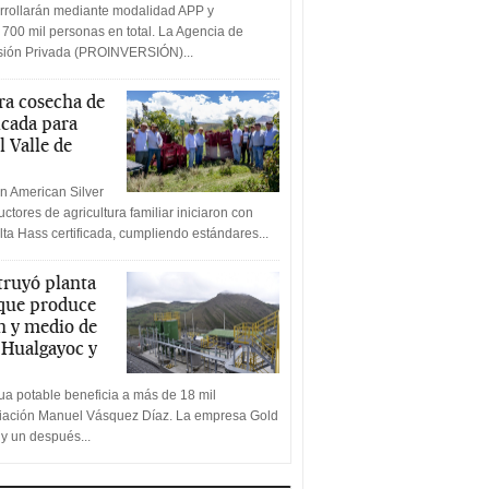
rrollarán mediante modalidad APP y
 700 mil personas en total. La Agencia de
rsión Privada (PROINVERSIÓN)...
a cosecha de
icada para
l Valle de
n American Silver
ctores de agricultura familiar iniciaron con
lta Hass certificada, cumpliendo estándares...
truyó planta
 que produce
n y medio de
a Hualgayoc y
a potable beneficia a más de 18 mil
ciación Manuel Vásquez Díaz. La empresa Gold
 y un después...