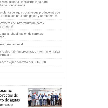
secha de palta Hass certificada para
alle de Condebamba
yó planta de agua potable que produce más de
e litros al día para Hualgayoc y Bambamarca
royectos de infraestructura para el
as natural
ara la rehabilitación de carretera
cha
para Bambamarca!
enciales habrían presentado información falsa
alerta JEE
r consiguió contrato por S/16.000
 asume
royectos de
to de aguas
ajamarca