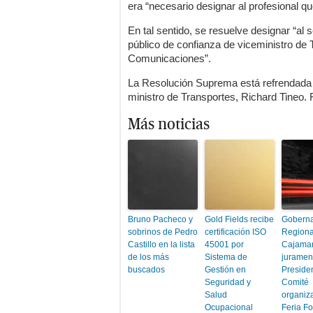
era “necesario designar al profesional 
En tal sentido, se resuelve designar “al s
público de confianza de viceministro de 
Comunicaciones”.
La Resolución Suprema está refrendada po
ministro de Transportes, Richard Tineo.
Más noticias
Bruno Pacheco y
Gold Fields recibe
Gobern
sobrinos de Pedro
certificación ISO
Regiona
Castillo en la lista
45001 por
Cajama
de los más
Sistema de
juramen
buscados
Gestión en
Preside
Seguridad y
Comité
Salud
organiz
Ocupacional
Feria F