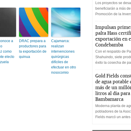
Los proyectos se desa
beneficiarán a más de
Promoción de la Inve
Impulsan primer
palta Hass certif
exportación en e
conoce a
DRAC prepara a
Cajamarca:
Condebamba
do
productores para
realizan
ez como
la exportación de
intervenciones
Con el respaldo de Pa
te electo
quinua
quirúrgicas
Shahuindo, siete produ
zuela
difíciles de
éxito la cosecha de pa
efectuar en otro
nosocomio
Gold Fields cons
de agua potable
más de un milló
litros al día par
Bambamarca
Moderna planta de agu
pobladores de la Aso
Fields marcó un antes