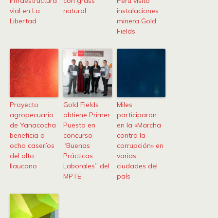
infraestructura
con grass
Perú visitó
vial en La
natural
instalaciones
Libertad
minera Gold
Fields
Proyecto
Gold Fields
Miles
agropecuario
obtiene Primer
participaron
de Yanacocha
Puesto en
en la «Marcha
beneficia a
concurso
contra la
ocho caseríos
“Buenas
corrupción» en
del alto
Prácticas
varias
llaucano
Laborales” del
ciudades del
MPTE
país