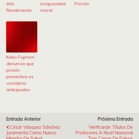
Alto
incapacidad
Porcón
Rendimiento
moral
Keiko Fujimori
denuncia que
prisión
preventiva es
«condena
anticipada»
Entrada Anterior
Próxima Entrada
César Vásquez Sánchez
Verificarán Títulos De
Juramenta Como Nuevo
Profesores A Nivel Nacional
Ministro De Salud
Tras Casos De Falsos