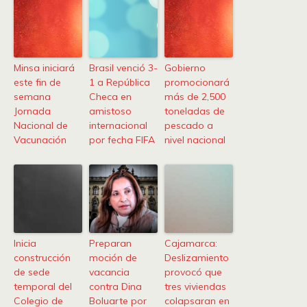
Minsa iniciará
Brasil venció 3-
Gobierno
este fin de
1 a República
promocionará
semana
Checa en
más de 2,500
Jornada
amistoso
toneladas de
Nacional de
internacional
pescado a
Vacunación
por fecha FIFA
nivel nacional
Inicia
Preparan
Cajamarca:
construcción
moción de
Deslizamiento
de sede
vacancia
provocó que
temporal del
contra Dina
tres viviendas
Colegio de
Boluarte por
colapsaran en