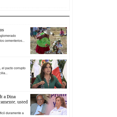
tos
nglomerado
los cementerios...
 el pacto corrupto
ilia...
t a Dina
icamente, usted
ificó duramente a