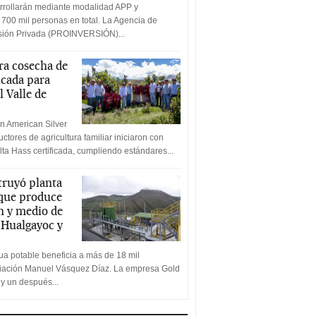
rrollarán mediante modalidad APP y
 700 mil personas en total. La Agencia de
rsión Privada (PROINVERSIÓN)...
a cosecha de
icada para
l Valle de
n American Silver
ctores de agricultura familiar iniciaron con
lta Hass certificada, cumpliendo estándares...
truyó planta
 que produce
n y medio de
a Hualgayoc y
a potable beneficia a más de 18 mil
ciación Manuel Vásquez Díaz. La empresa Gold
 y un después...