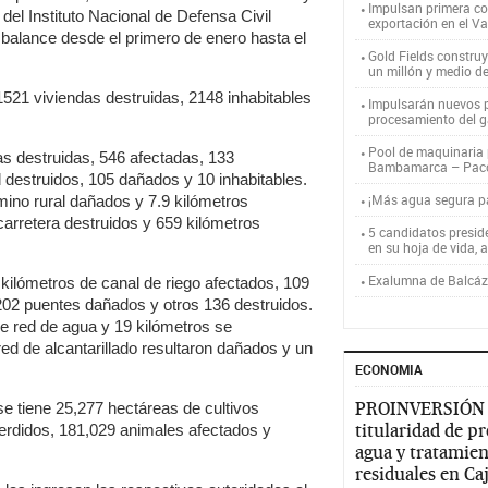
Impulsan primera co
del Instituto Nacional de Defensa Civil
exportación en el V
 balance desde el primero de enero hasta el
Gold Fields constru
un millón y medio d
 1521 viviendas destruidas, 2148 inhabitables
Impulsarán nuevos p
procesamiento del g
Pool de maquinaria p
las destruidas, 546 afectadas, 133
Bambamarca – Pac
d destruidos, 105 dañados y 10 inhabitables.
¡Más agua segura 
ino rural dañados y 7.9 kilómetros
carretera destruidos y 659 kilómetros
5 candidatos presid
en su hoja de vida, 
Exalumna de Balcáza
 kilómetros de canal de riego afectados, 109
 202 puentes dañados y otros 136 destruidos.
de red de agua y 19 kilómetros se
ed de alcantarillado resultaron dañados y un
ECONOMIA
PROINVERSIÓN
 se tiene 25,277 hectáreas de cultivos
titularidad de p
erdidos, 181,029 animales afectados y
agua y tratamien
residuales en C