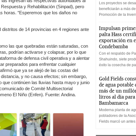
s las ingresan las respectivas autoridades al
Los proyectos se desa
 Respuesta y Rehabilitación (Sinpad), pero
beneficiarán a más de
las horas. “Esperemos que los daños no
Promoción de la Inve
Impulsan primer
distritos de 14 provincias en 4 regiones ante
palta Hass certif
exportación en e
omo las que quebradas están saturadas, con
Condebamba
ras, podrían activarse y colapsar, por lo que
Con el respaldo de Pa
ataforma de defensa civil operativa y a alentar
Shahuindo, siete produ
tar preparados para enfrentar cualquier
éxito la cosecha de pa
 afirmó que ya se alejó de las costas del
 distancia, y no causa efectos; sin embargo,
Gold Fields cons
o que continúen las lluvias hasta mayo y junio
de agua potable
l comunicado de Comité Multisectorial
más de un milló
meno El Niño (Enfen). Fuente: Andina.
litros al día par
Bambamarca
Moderna planta de agu
pobladores de la Aso
Fields marcó un antes