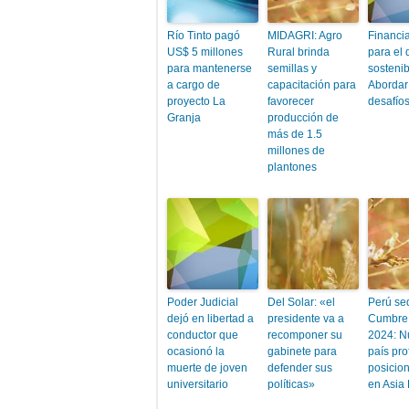
Río Tinto pagó
MIDAGRI: Agro
Financi
US$ 5 millones
Rural brinda
para el 
para mantenerse
semillas y
sostenib
a cargo de
capacitación para
Abordar
proyecto La
favorecer
desafío
Granja
producción de
más de 1.5
millones de
plantones
Poder Judicial
Del Solar: «el
Perú se
dejó en libertad a
presidente va a
Cumbre
conductor que
recomponer su
2024: N
ocasionó la
gabinete para
país pro
muerte de joven
defender sus
posicio
universitario
políticas»
en Asia 