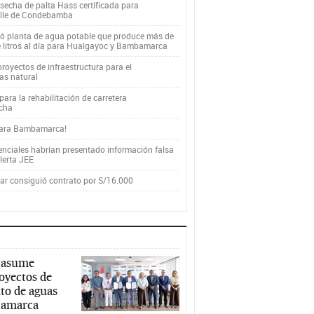
secha de palta Hass certificada para
alle de Condebamba
yó planta de agua potable que produce más de
e litros al día para Hualgayoc y Bambamarca
royectos de infraestructura para el
as natural
ara la rehabilitación de carretera
cha
para Bambamarca!
enciales habrían presentado información falsa
alerta JEE
r consiguió contrato por S/16.000
 asume
royectos de
to de aguas
ajamarca