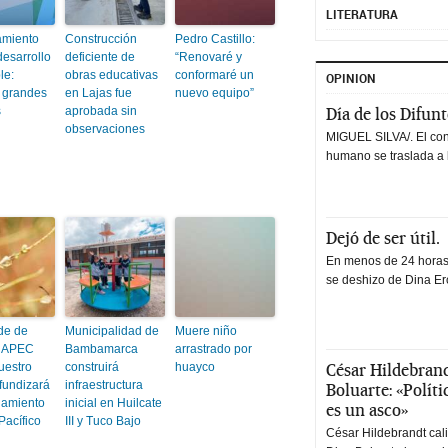
LITERATURA
amiento
Construcción
Pedro Castillo:
desarrollo
deficiente de
“Renovaré y
le:
obras educativas
conformaré un
OPINION
 grandes
en Lajas fue
nuevo equipo”
s
aprobada sin
Día de los Difun
observaciones
MIGUEL SILVA/. El co
humano se traslada a 
Dejó de ser útil.
En menos de 24 horas,
se deshizo de Dina Erc
de de
Municipalidad de
Muere niño
 APEC
Bambamarca
arrastrado por
César Hildebrand
uestro
construirá
huayco
fundizará
infraestructura
Boluarte: «Polít
namiento
inicial en Huilcate
es un asco»
Pacífico
III y Tuco Bajo
César Hildebrandt cal