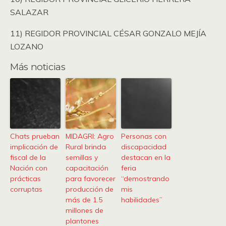
SALAZAR
11) REGIDOR PROVINCIAL CÉSAR GONZALO MEJÍA
LOZANO
Más noticias
Chats prueban
MIDAGRI: Agro
Personas con
implicación de
Rural brinda
discapacidad
fiscal de la
semillas y
destacan en la
Nación con
capacitación
feria
prácticas
para favorecer
“demostrando
corruptas
producción de
mis
más de 1.5
habilidades”
millones de
plantones