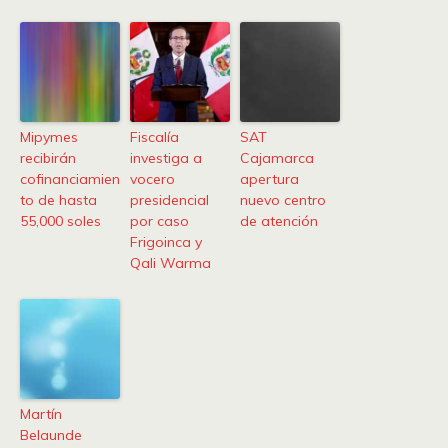
Mipymes
Fiscalía
SAT
recibirán
investiga a
Cajamarca
cofinanciamien
vocero
apertura
to de hasta
presidencial
nuevo centro
55,000 soles
por caso
de atención
Frigoinca y
Qali Warma
Martín
Belaunde