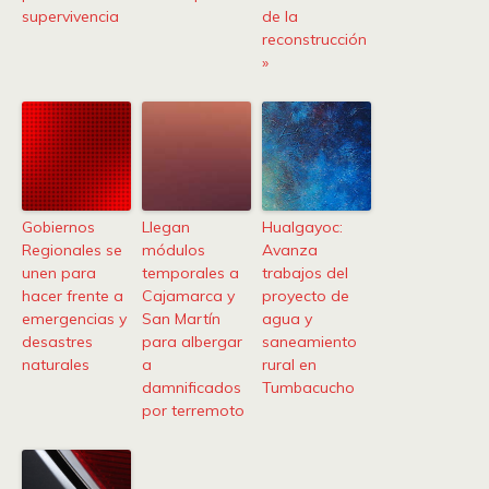
supervivencia
de la
reconstrucción
»
Gobiernos
Llegan
Hualgayoc:
Regionales se
módulos
Avanza
unen para
temporales a
trabajos del
hacer frente a
Cajamarca y
proyecto de
emergencias y
San Martín
agua y
desastres
para albergar
saneamiento
naturales
a
rural en
damnificados
Tumbacucho
por terremoto