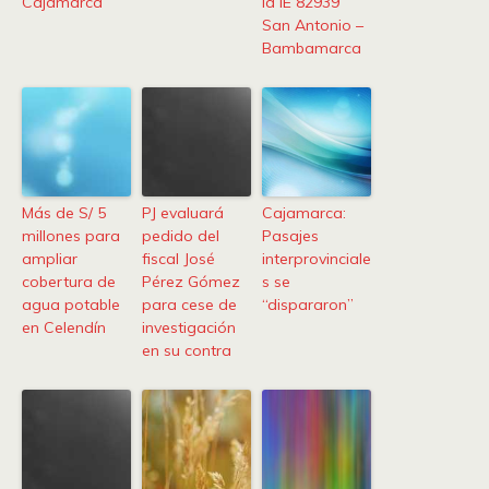
Cajamarca
la IE 82939
San Antonio –
Bambamarca
Más de S/ 5
PJ evaluará
Cajamarca:
millones para
pedido del
Pasajes
ampliar
fiscal José
interprovinciale
cobertura de
Pérez Gómez
s se
agua potable
para cese de
“dispararon”
en Celendín
investigación
en su contra