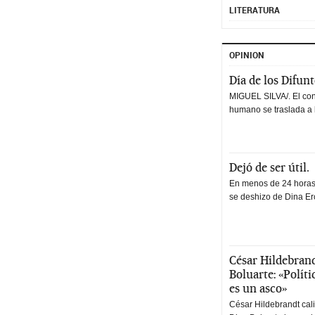
LITERATURA
OPINION
Día de los Difun
MIGUEL SILVA/. El co
humano se traslada a 
Dejó de ser útil.
En menos de 24 horas,
se deshizo de Dina Erc
César Hildebrand
Boluarte: «Polít
es un asco»
César Hildebrandt cal