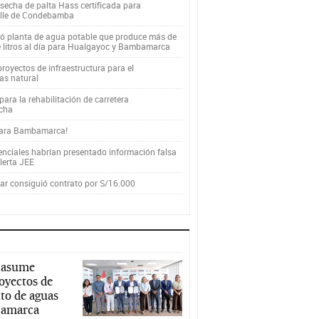
secha de palta Hass certificada para
alle de Condebamba
yó planta de agua potable que produce más de
e litros al día para Hualgayoc y Bambamarca
royectos de infraestructura para el
as natural
ara la rehabilitación de carretera
cha
para Bambamarca!
enciales habrían presentado información falsa
alerta JEE
r consiguió contrato por S/16.000
 asume
royectos de
to de aguas
ajamarca