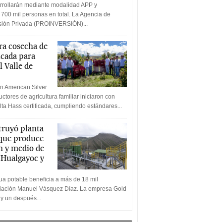
rrollarán mediante modalidad APP y
 700 mil personas en total. La Agencia de
rsión Privada (PROINVERSIÓN)...
a cosecha de
icada para
l Valle de
n American Silver
ctores de agricultura familiar iniciaron con
lta Hass certificada, cumpliendo estándares...
truyó planta
 que produce
n y medio de
a Hualgayoc y
a potable beneficia a más de 18 mil
ciación Manuel Vásquez Díaz. La empresa Gold
 y un después...