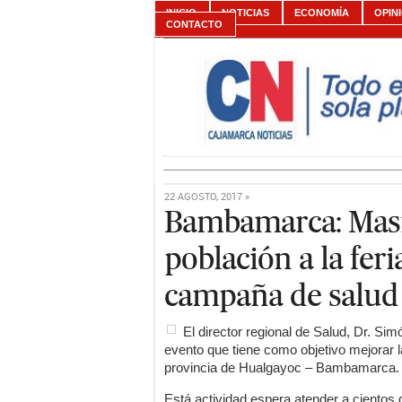
INICIO
NOTICIAS
ECONOMÍA
OPIN
CONTACTO
22 AGOSTO, 2017 »
Bambamarca: Masiv
población a la fer
campaña de salud 
El director regional de Salud, Dr. Sim
evento que tiene como objetivo mejorar la
provincia de Hualgayoc – Bambamarca.
Está actividad espera atender a cientos