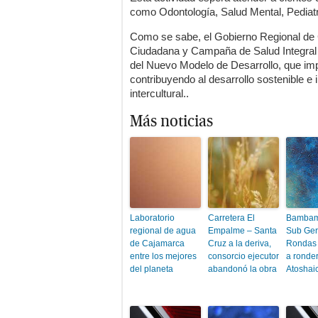
como Odontología, Salud Mental, Pediatrí
Como se sabe, el Gobierno Regional de 
Ciudadana y Campaña de Salud Integral 
del Nuevo Modelo de Desarrollo, que impl
contribuyendo al desarrollo sostenible e i
intercultural..
Más noticias
Laboratorio
Carretera El
Bambam
regional de agua
Empalme – Santa
Sub Ger
de Cajamarca
Cruz a la deriva,
Rondas 
entre los mejores
consorcio ejecutor
a ronde
del planeta
abandonó la obra
Atoshai