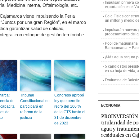
Impulsan primera co
a, Medicina interna, Oftalmología, etc.
exportación en el V
Cajamarca viene impulsando la Feria
Gold Fields constru
un millón y medio d
“Juntos por una gran Región”, en el marco
ica garantizar salud de calidad,
Impulsarán nuevos p
procesamiento del g
ntegral con enfoque de gestión territorial e
Pool de maquinaria p
Bambamarca – Pac
¡Más agua segura 
5 candidatos presid
en su hoja de vida, 
Exalumna de Balcáza
arca:
Tribunal
Congreso aprobó
encia de
Constitucional no
ley que permite
ECONOMIA
capacita
participará en
retiro del 100 %
ros de
reforma de la
de la CTS hasta el
PROINVERSIÓN
co
justicia
31 de diciembre
titularidad de p
de 2023
agua y tratamien
residuales en C