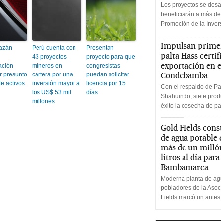
Los proyectos se desa
beneficiarán a más de
Promoción de la Inve
Impulsan primer
Bazán
Perú cuenta con
Presentan
palta Hass certif
43 proyectos
proyecto para que
exportación en e
ación
mineros en
congresistas
Condebamba
or presunto
cartera por una
puedan solicitar
e activos
inversión mayor a
licencia por 15
Con el respaldo de Pa
los US$ 53 mil
días
Shahuindo, siete produ
millones
éxito la cosecha de pa
Gold Fields cons
de agua potable
más de un milló
litros al día par
Bambamarca
Moderna planta de agu
pobladores de la Aso
Fields marcó un antes