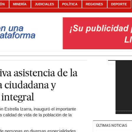
IÓN
MINERÍA
JUDICIALES
POLÍTICA
REGIONES
DEPORTE
a asistencia de la
ia ciudadana y
integral
ón Estrella Izarra, inauguró el importante
 calidad de vida de la población de la
ÚLTIMAS NOTICIAS
 de personas en diversas especialidades