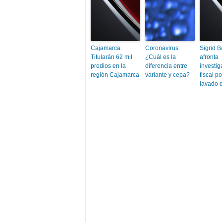
Cajamarca:
Coronavirus:
Sigrid 
Titularán 62 mil
¿Cuál es la
afronta
predios en la
diferencia entre
investig
región Cajamarca
variante y cepa?
fiscal p
lavado d