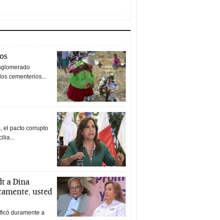
tos
nglomerado
los cementerios...
 el pacto corrupto
ilia...
t a Dina
icamente, usted
ificó duramente a