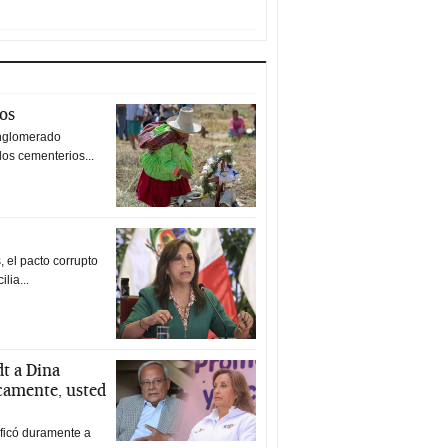
tos
nglomerado
los cementerios...
 el pacto corrupto
ilia...
t a Dina
icamente, usted
ificó duramente a