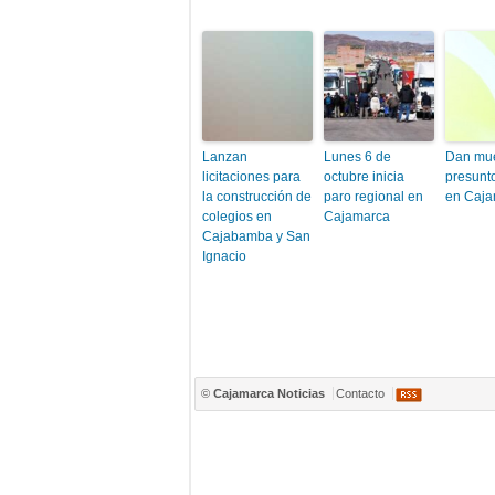
Lanzan
Lunes 6 de
Dan mue
licitaciones para
octubre inicia
presunto
la construcción de
paro regional en
en Caja
colegios en
Cajamarca
Cajabamba y San
Ignacio
©
Cajamarca Noticias
Contacto