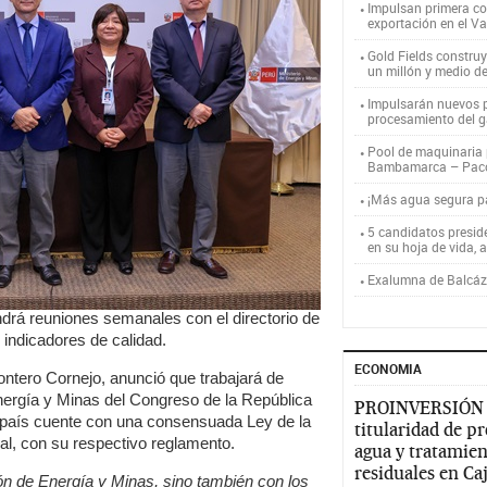
Impulsan primera co
exportación en el V
Gold Fields constru
un millón y medio d
Impulsarán nuevos p
procesamiento del g
Pool de maquinaria p
Bambamarca – Pac
¡Más agua segura 
5 candidatos presid
en su hoja de vida, 
Exalumna de Balcáza
drá reuniones semanales con el directorio de
 indicadores de calidad.
ECONOMIA
ontero Cornejo, anunció que trabajará de
nergía y Minas del Congreso de la República
PROINVERSIÓN
l país cuente con una consensuada Ley de la
titularidad de p
al, con su respectivo reglamento.
agua y tratamien
residuales en C
ón de Energía y Minas, sino también con los