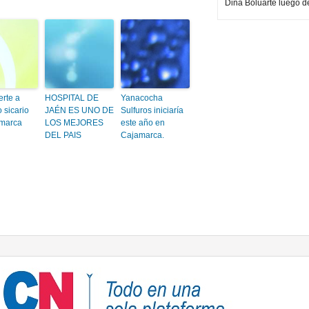
Dina Boluarte luego d
rte a
HOSPITAL DE
Yanacocha
 sicario
JAÉN ES UNO DE
Sulfuros iniciaría
marca
LOS MEJORES
este año en
DEL PAIS
Cajamarca.