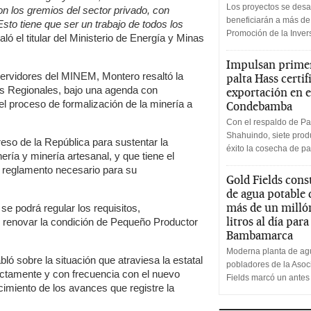
Los proyectos se desa
 los gremios del sector privado, con
beneficiarán a más de
o tiene que ser un trabajo de todos los
Promoción de la Inve
ló el titular del Ministerio de Energía y Minas
Impulsan primer
servidores del MINEM, Montero resaltó la
palta Hass certif
os Regionales, bajo una agenda con
exportación en e
 el proceso de formalización de la minería a
Condebamba
Con el respaldo de Pa
Shahuindo, siete produ
eso de la República para sustentar la
éxito la cosecha de pa
nería y minería artesanal, y que tiene el
l reglamento necesario para su
Gold Fields cons
de agua potable
más de un milló
 se podrá regular los requisitos,
litros al día par
 y renovar la condición de Pequeño Productor
Bambamarca
Moderna planta de agu
ló sobre la situación que atraviesa la estatal
pobladores de la Aso
ectamente y con frecuencia con el nuevo
Fields marcó un antes
ocimiento de los avances que registre la