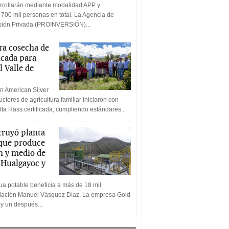
rrollarán mediante modalidad APP y
 700 mil personas en total. La Agencia de
rsión Privada (PROINVERSIÓN)...
a cosecha de
icada para
l Valle de
n American Silver
ctores de agricultura familiar iniciaron con
lta Hass certificada, cumpliendo estándares...
truyó planta
 que produce
n y medio de
a Hualgayoc y
a potable beneficia a más de 18 mil
ciación Manuel Vásquez Díaz. La empresa Gold
 y un después...