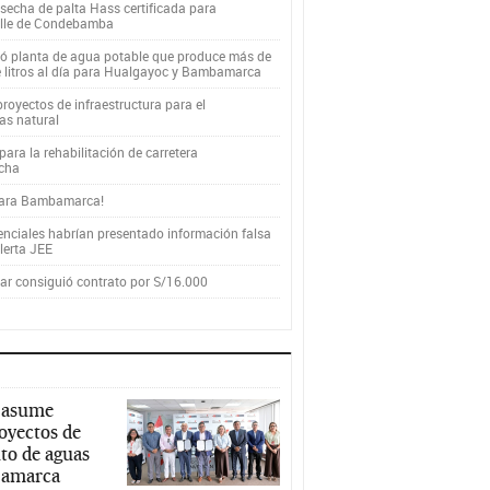
secha de palta Hass certificada para
alle de Condebamba
yó planta de agua potable que produce más de
e litros al día para Hualgayoc y Bambamarca
royectos de infraestructura para el
as natural
ara la rehabilitación de carretera
cha
para Bambamarca!
enciales habrían presentado información falsa
alerta JEE
r consiguió contrato por S/16.000
 asume
royectos de
to de aguas
ajamarca