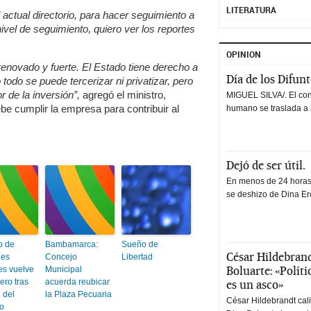
LITERATURA
actual directorio, para hacer seguimiento a
ivel de seguimiento, quiero ver los reportes
OPINION
renovado y fuerte. El Estado tiene derecho a
Día de los Difun
todo se puede tercerizar ni privatizar, pero
de la inversión”,
agregó el ministro,
MIGUEL SILVA/. El co
be cumplir la empresa para contribuir al
humano se traslada a 
Dejó de ser útil.
En menos de 24 horas,
se deshizo de Dina Erc
o de
Bambamarca:
Sueño de
César Hildebrand
nes
Concejo
Libertad
Boluarte: «Polít
es vuelve
Municipal
cero tras
acuerda reubicar
es un asco»
 del
la Plaza Pecuaria
César Hildebrandt cal
o