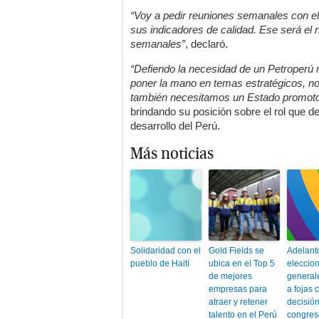
“Voy a pedir reuniones semanales con el 
sus indicadores de calidad. Ese será el n
semanales”
, declaró.
“Defiendo la necesidad de un Petroperú 
poner la mano en temas estratégicos, no 
también necesitamos un Estado promotor 
brindando su posición sobre el rol que de
desarrollo del Perú.
Más noticias
Solidaridad con el
Gold Fields se
Adelant
pueblo de Haití
ubica en el Top 5
eleccio
de mejores
general
empresas para
a fojas 
atraer y retener
decisión
talento en el Perú
congres