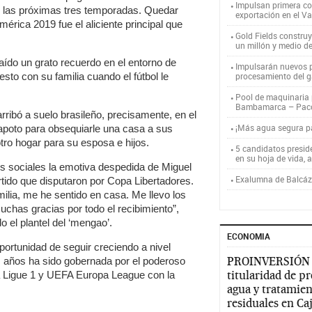
Impulsan primera co
r las próximas tres temporadas. Quedar
exportación en el V
érica 2019 fue el aliciente principal que
Gold Fields constru
un millón y medio d
raído un grato recuerdo en el entorno de
Impulsarán nuevos p
esto con su familia cuando el fútbol le
procesamiento del g
Pool de maquinaria p
Bambamarca – Pac
rribó a suelo brasileño, precisamente, en el
¡Más agua segura 
rapoto para obsequiarle una casa a sus
ro hogar para su esposa e hijos.
5 candidatos presid
en su hoja de vida, 
es sociales la emotiva despedida de Miguel
Exalumna de Balcáza
tido que disputaron por Copa Libertadores.
ilia, me he sentido en casa. Me llevo los
has gracias por todo el recibimiento”,
do el plantel del ‘mengao’.
ECONOMIA
portunidad de seguir creciendo a nivel
PROINVERSIÓN
mos años ha sido gobernada por el poderoso
titularidad de p
rá Ligue 1 y UEFA Europa League con la
agua y tratamien
residuales en C