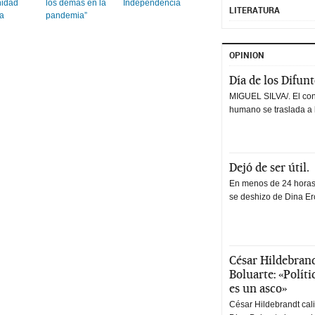
nidad
los demás en la
Independencia
LITERATURA
ra
pandemia”
OPINION
Día de los Difun
MIGUEL SILVA/. El co
humano se traslada a 
Dejó de ser útil.
En menos de 24 horas,
se deshizo de Dina Erc
César Hildebrand
Boluarte: «Polít
es un asco»
César Hildebrandt cal