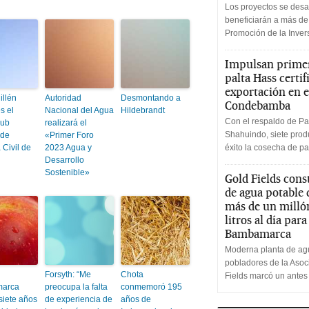
Los proyectos se desa
beneficiarán a más de
Promoción de la Inve
Impulsan primer
palta Hass certif
exportación en e
illén
Autoridad
Desmontando a
Condebamba
s el
Nacional del Agua
Hildebrandt
Con el respaldo de Pa
Sub
realizará el
Shahuindo, siete produ
 de
«Primer Foro
Civil de
2023 Agua y
éxito la cosecha de pa
Desarrollo
Sostenible»
Gold Fields cons
de agua potable
más de un milló
litros al día par
Bambamarca
Moderna planta de agu
pobladores de la Aso
Forsyth: “Me
Chota
Fields marcó un antes
arca
preocupa la falta
conmemoró 195
siete años
de experiencia de
años de