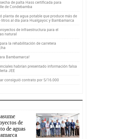
secha de palta Hass certificada para
alle de Condebamba
yó planta de agua potable que produce más de
e litros al día para Hualgayoc y Bambamarca
royectos de infraestructura para el
as natural
ara la rehabilitación de carretera
cha
para Bambamarca!
enciales habrían presentado información falsa
alerta JEE
r consiguió contrato por S/16.000
 asume
royectos de
to de aguas
ajamarca