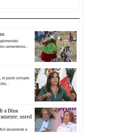
tos
nglomerado
los cementerios...
 el pacto corrupto
ilia...
t a Dina
icamente, usted
ificó duramente a