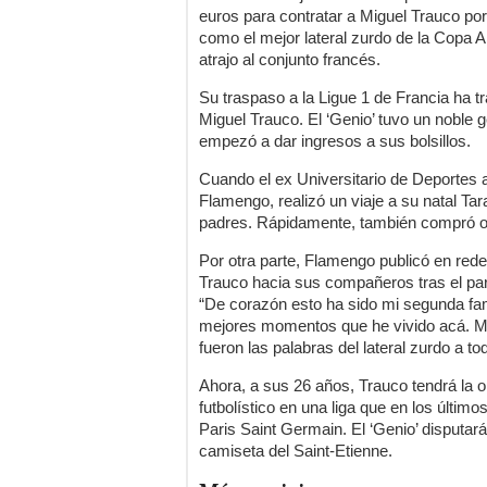
euros para contratar a Miguel Trauco po
como el mejor lateral zurdo de la Copa Am
atrajo al conjunto francés.
Su traspaso a la Ligue 1 de Francia ha t
Miguel Trauco. El ‘Genio’ tuvo un noble g
empezó a dar ingresos a sus bolsillos.
Cuando el ex Universitario de Deportes a
Flamengo, realizó un viaje a su natal Ta
padres. Rápidamente, también compró ot
Por otra parte, Flamengo publicó en red
Trauco hacia sus compañeros tras el par
“De corazón esto ha sido mi segunda fam
mejores momentos que he vivido acá. Muc
fueron las palabras del lateral zurdo a to
Ahora, a sus 26 años, Trauco tendrá la o
futbolístico en una liga que en los últi
Paris Saint Germain. El ‘Genio’ disputa
camiseta del Saint-Etienne.