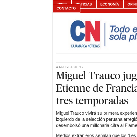
INICIO
NOTICIAS
ECONOMÍA
OPIN
CONTACTO
4 AGOSTO, 2019 »
Miguel Trauco juga
Etienne de Franci
tres temporadas
Miguel Trauco vivirá su primera experienci
izquierdo de la selección peruana arregló
desembolsó una millonaria cifra al Flame
Medios extranjeros señalan que los ‘Les