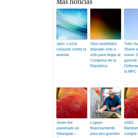
Más noticias
Jaén: Lucha
Seis candidatos
Tulio Gu
conjunta contra la
disputan voto a
Sheen e
anemia
voto para llegar al
nuevo 
Congreso de la
gerente
República
Defensa 
la MPC
Joven fue
Logran
UGEL
asesinado en
financiamiento
Bambam
Sillangate –
para tres grandes
cumple 