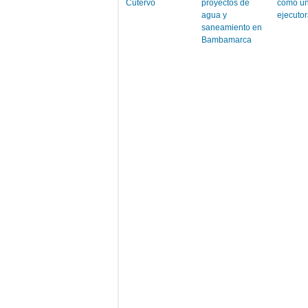
Cutervo
proyectos de
como u
agua y
ejecuto
saneamiento en
Bambamarca