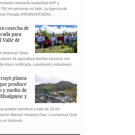
rrollarán mediante modalidad APP y
 700 mil personas en total. La Agencia de
rsión Privada (PROINVERSIÓN)...
a cosecha de
icada para
l Valle de
n American Silver
ctores de agricultura familiar iniciaron con
lta Hass certificada, cumpliendo estándares...
truyó planta
 que produce
n y medio de
a Hualgayoc y
a potable beneficia a más de 18 mil
ciación Manuel Vásquez Díaz. La empresa Gold
 y un después...