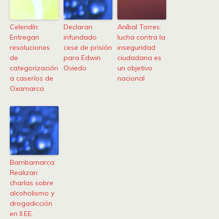
Celendín:
Declaran
Aníbal Torres:
Entregan
infundado
lucha contra la
resoluciones
cese de prisión
inseguridad
de
para Edwin
ciudadana es
categorización
Oviedo
un objetivo
a caseríos de
nacional
Oxamarca
Bambamarca:
Realizan
charlas sobre
alcoholismo y
drogadicción
en II.EE.