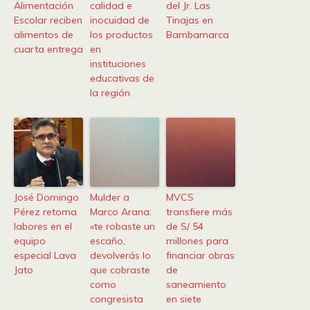
Alimentación
calidad e
del Jr. Las
Escolar reciben
inocuidad de
Tinajas en
alimentos de
los productos
Bambamarca
cuarta entrega
en
instituciones
educativas de
la región
José Domingo
Mulder a
MVCS
Pérez retoma
Marco Arana:
transfiere más
labores en el
«te robaste un
de S/ 54
equipo
escaño,
millones para
especial Lava
devolverás lo
financiar obras
Jato
que cobraste
de
como
saneamiento
congresista
en siete