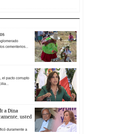
tos
nglomerado
los cementerios...
 el pacto corrupto
ilia...
t a Dina
icamente, usted
ificó duramente a