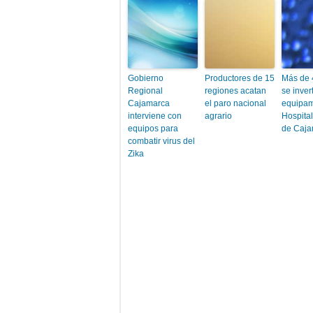
Gobierno
Productores de 15
Más de 
Regional
regiones acatan
se inver
Cajamarca
el paro nacional
equipam
interviene con
agrario
Hospita
equipos para
de Caja
combatir virus del
Zika