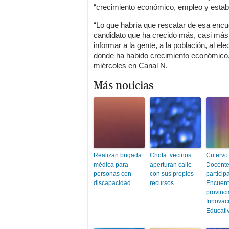
“crecimiento económico, empleo y estabi
“Lo que habría que rescatar de esa encu
candidato que ha crecido más, casi má
informar a la gente, a la población, al e
donde ha habido crecimiento económico, 
miércoles en Canal N.
Más noticias
Realizan brigada
Chota: vecinos
Cutervo
médica para
aperturan calle
Docent
personas con
con sus propios
participa
discapacidad
recursos
Encuent
provinci
Innovac
Educati