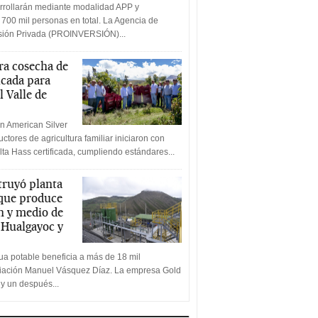
rrollarán mediante modalidad APP y
 700 mil personas en total. La Agencia de
rsión Privada (PROINVERSIÓN)...
a cosecha de
icada para
l Valle de
n American Silver
ctores de agricultura familiar iniciaron con
lta Hass certificada, cumpliendo estándares...
truyó planta
 que produce
n y medio de
a Hualgayoc y
a potable beneficia a más de 18 mil
ciación Manuel Vásquez Díaz. La empresa Gold
 y un después...