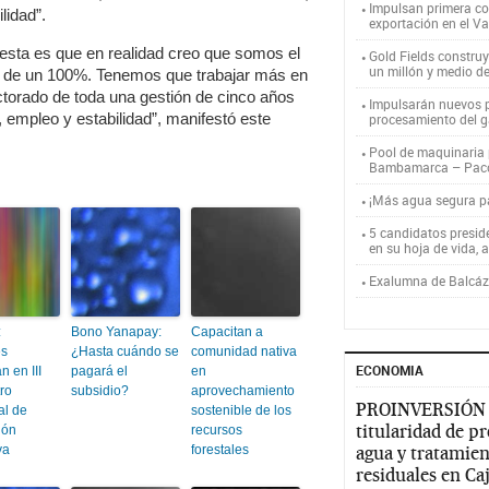
Impulsan primera co
lidad”.
exportación en el V
esta es que en realidad creo que somos el
Gold Fields constru
un millón y medio d
s de un 100%. Tenemos que trabajar más en
lectorado de toda una gestión de cinco años
Impulsarán nuevos p
empleo y estabilidad”, manifestó este
procesamiento del g
Pool de maquinaria p
Bambamarca – Pac
¡Más agua segura 
5 candidatos presid
en su hoja de vida, 
Exalumna de Balcáza
:
Bono Yanapay:
Capacitan a
es
¿Hasta cuándo se
comunidad nativa
ECONOMIA
n en III
pagará el
en
ro
subsidio?
aprovechamiento
PROINVERSIÓN
al de
sostenible de los
titularidad de p
ión
recursos
va
forestales
agua y tratamien
residuales en C