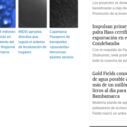
Los proyectos se desa
beneficiarán a más de
Promoción de la Inve
Impulsan primer
palta Hass certif
4 millones
MIDIS aprueba
Cajamarca:
tirán en
directiva que
Pasajeros de
exportación en e
iento del
regula el sistema
transportes
Condebamba
l Regional
de focalización de
«jesusanita»
Con el respaldo de Pa
marca.
hogares
denuncian
Shahuindo, siete produ
pésimo servicio
éxito la cosecha de pa
Gold Fields cons
de agua potable
más de un milló
litros al día par
Bambamarca
Moderna planta de agu
pobladores de la Aso
Fields marcó un antes