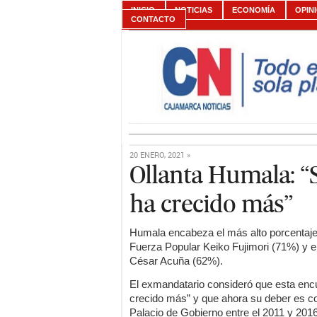
INICIO
NOTICIAS
ECONOMÍA
OPIN
CONTACTO
20 ENERO, 2021 »
Ollanta Humala: “
ha crecido más”
Humala encabeza el más alto porcentaje 
Fuerza Popular Keiko Fujimori (71%) y e
César Acuña (62%).
El exmandatario consideró que esta encu
crecido más” y que ahora su deber es c
Palacio de Gobierno entre el 2011 y 201