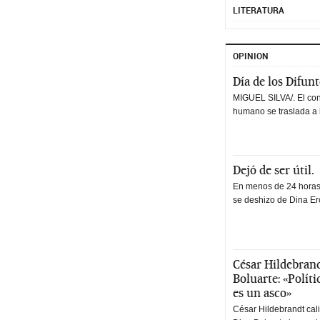
LITERATURA
OPINION
Día de los Difun
MIGUEL SILVA/. El co
humano se traslada a 
Dejó de ser útil.
En menos de 24 horas,
se deshizo de Dina Erc
César Hildebrand
Boluarte: «Polít
es un asco»
César Hildebrandt cal