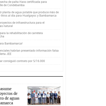
secha de palta Hass certificada para
alle de Condebamba
yó planta de agua potable que produce más de
e litros al día para Hualgayoc y Bambamarca
royectos de infraestructura para el
as natural
ara la rehabilitación de carretera
cha
para Bambamarca!
enciales habrían presentado información falsa
alerta JEE
r consiguió contrato por S/16.000
 asume
royectos de
to de aguas
ajamarca