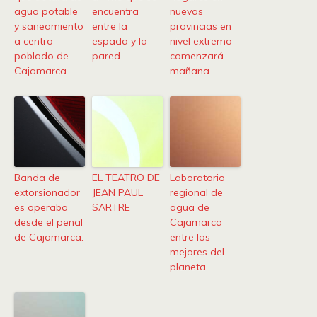
agua potable
encuentra
nuevas
y saneamiento
entre la
provincias en
a centro
espada y la
nivel extremo
poblado de
pared
comenzará
Cajamarca
mañana
Banda de
EL TEATRO DE
Laboratorio
extorsionador
JEAN PAUL
regional de
es operaba
SARTRE
agua de
desde el penal
Cajamarca
de Cajamarca.
entre los
mejores del
planeta