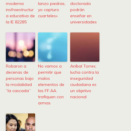
moderna
lanzo piedras,
doctorado
insfraestructur
yo capturo
podrán
a educativa de
cuarteles»
enseñar en
la IE 82285
universidades
Robaron a
No vamos a
Aníbal Torres:
decenas de
permitir que
lucha contra la
personas bajo
malos
inseguridad
la modalidad
elementos de
ciudadana es
“la cascada”
las FF.AA.
un objetivo
trafiquen con
nacional
armas