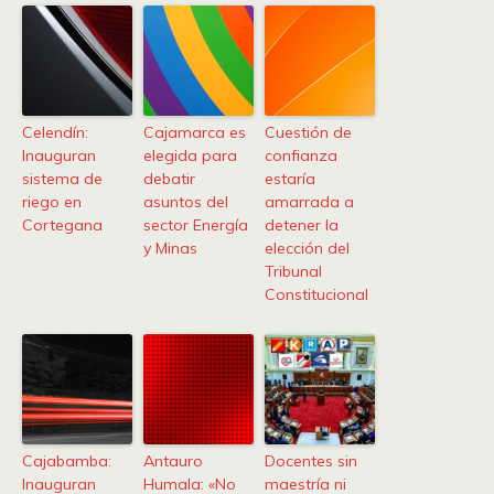
Celendín:
Cajamarca es
Cuestión de
Inauguran
elegida para
confianza
sistema de
debatir
estaría
riego en
asuntos del
amarrada a
Cortegana
sector Energía
detener la
y Minas
elección del
Tribunal
Constitucional
Cajabamba:
Antauro
Docentes sin
Inauguran
Humala: «No
maestría ni