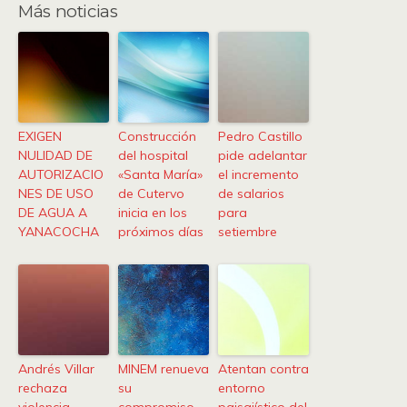
Más noticias
EXIGEN
Construcción
Pedro Castillo
NULIDAD DE
del hospital
pide adelantar
AUTORIZACIO
«Santa María»
el incremento
NES DE USO
de Cutervo
de salarios
DE AGUA A
inicia en los
para
YANACOCHA
próximos días
setiembre
Andrés Villar
MINEM renueva
Atentan contra
rechaza
su
entorno