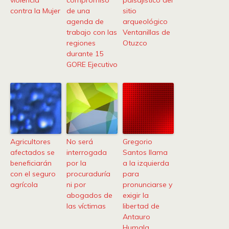
violencia
compromiso
paisajístico del
contra la Mujer
de una
sitio
agenda de
arqueológico
trabajo con las
Ventanillas de
regiones
Otuzco
durante 15
GORE Ejecutivo
Agricultores
No será
Gregorio
afectados se
interrogada
Santos llama
beneficiarán
por la
a la izquierda
con el seguro
procuraduría
para
agrícola
ni por
pronunciarse y
abogados de
exigir la
las víctimas
libertad de
Antauro
Humala