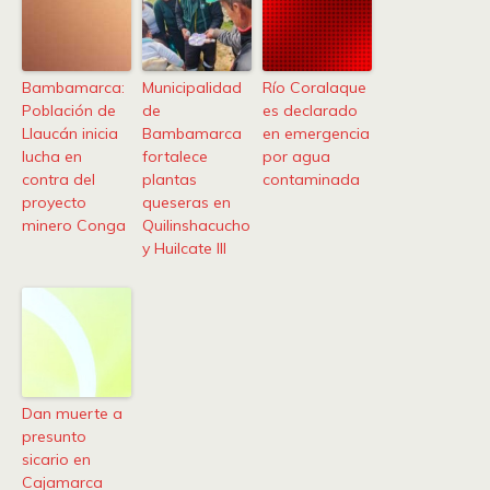
Bambamarca:
Municipalidad
Río Coralaque
Población de
de
es declarado
Llaucán inicia
Bambamarca
en emergencia
lucha en
fortalece
por agua
contra del
plantas
contaminada
proyecto
queseras en
minero Conga
Quilinshacucho
y Huilcate III
Dan muerte a
presunto
sicario en
Cajamarca