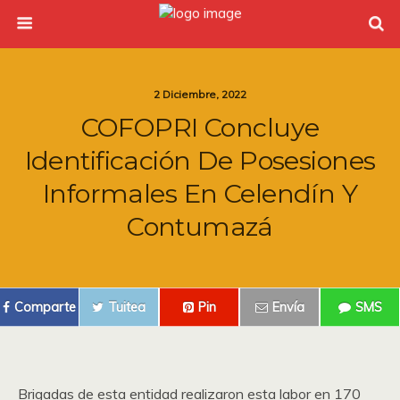
2 Diciembre, 2022
COFOPRI Concluye
Identificación De Posesiones
Informales En Celendín Y
Contumazá
Comparte
Tuitea
Pin
Envía
SMS
Brigadas de esta entidad realizaron esta labor en 170