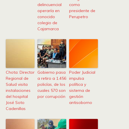
delincuencial
como
operaría en
presidente de
conocido
Perupetro
colegio de
Cajamarca
Chota: Director
Gobierno pasa
Poder Judicial
Regional de
a retiro a 1.456
impulsa
Salud visita
policías, de los
política y
instalaciones
cuales 570 son
sistema de
del hospital
por corrupción
gestión
José Soto
antisoborno
Cadenillas