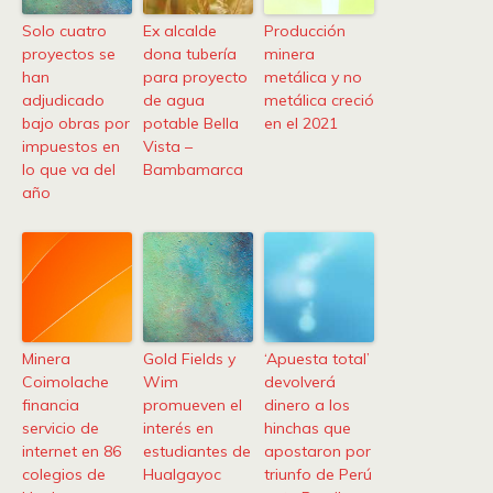
Solo cuatro
Ex alcalde
Producción
proyectos se
dona tubería
minera
han
para proyecto
metálica y no
adjudicado
de agua
metálica creció
bajo obras por
potable Bella
en el 2021
impuestos en
Vista –
lo que va del
Bambamarca
año
Minera
Gold Fields y
‘Apuesta total’
Coimolache
Wim
devolverá
financia
promueven el
dinero a los
servicio de
interés en
hinchas que
internet en 86
estudiantes de
apostaron por
colegios de
Hualgayoc
triunfo de Perú