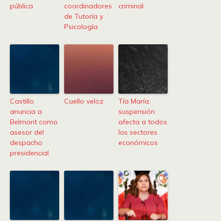
pública
coordinadores
criminal
de Tutoría y
Psicología
Castillo
Cuello veloz
Tía María:
anuncia a
suspensión
Belmont como
afecta a todos
asesor del
los sectores
despacho
económicos
presidencial