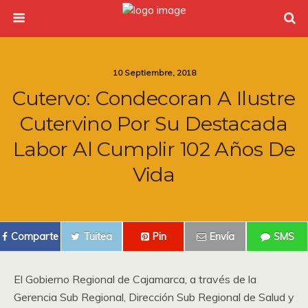
10 Septiembre, 2018
Cutervo: Condecoran A Ilustre
Cutervino Por Su Destacada
Labor Al Cumplir 102 Años De
Vida
Comparte
Tuitea
Pin
Envía
SMS
El Gobierno Regional de Cajamarca, a través de la
Gerencia Sub Regional, Dirección Sub Regional de Salud y