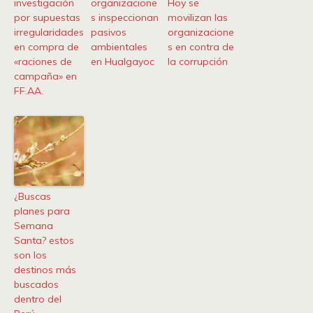
investigación
organizacione
Hoy se
por supuestas
s inspeccionan
movilizan las
irregularidades
pasivos
organizacione
en compra de
ambientales
s en contra de
«raciones de
en Hualgayoc
la corrupción
campaña» en
FF.AA.
¿Buscas
planes para
Semana
Santa? estos
son los
destinos más
buscados
dentro del