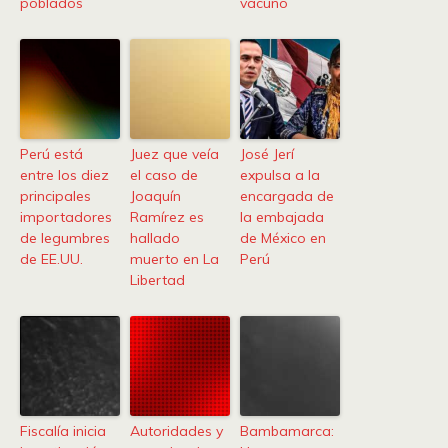
poblados
vacuno
Perú está
Juez que veía
José Jerí
entre los diez
el caso de
expulsa a la
principales
Joaquín
encargada de
importadores
Ramírez es
la embajada
de legumbres
hallado
de México en
de EE.UU.
muerto en La
Perú
Libertad
Fiscalía inicia
Autoridades y
Bambamarca: