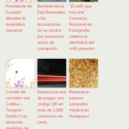
Presidente de
Bambamarca:
“El café que
Ecuador
Edy Benavides
nos une”:
disuelve la
y las
Concurso
asamblea
acusaciones
Nacional de
nacional
en su contra
Fotografía
por presuntos
celebra la
actos de
identidad del
corrupción
café peruano
Comité de
Empieza la era
Realizaron
corredor vial
de pagos con
exitosa
Catilluc –
código QR en
campaña
Tongod –
más de 2,000
médica en
Santa Cruz
comercios en
Hualgayoc
anuncian
Lima
medidas de