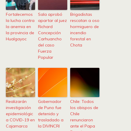
Fortalecemos
Sala aprobó
Brigadistas
la lucha contra
apartar al juez
rescatan a oso
la anemia en
Richard
hormiguero de
la provincia de
Concepción
incendio
Hualgayoc
Carhuancho
forestal en
del caso
Chota
Fuerza
Popular
Realizarán
Gobernador
Chile: Todos
investigación
de Puno fue
los obispos de
epidemiológic
detenido y
Chile
a COVID-19 en
trasladado a
renunciaron
Cajamarca
la DIVINCRI
ante el Papa