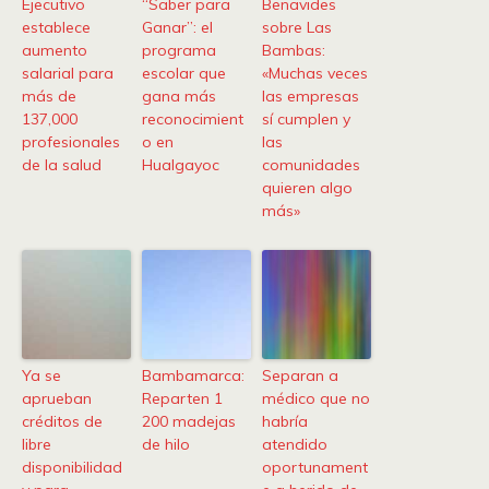
Ejecutivo
“Saber para
Benavides
establece
Ganar”: el
sobre Las
aumento
programa
Bambas:
salarial para
escolar que
«Muchas veces
más de
gana más
las empresas
137,000
reconocimient
sí cumplen y
profesionales
o en
las
de la salud
Hualgayoc
comunidades
quieren algo
más»
Ya se
Bambamarca:
Separan a
aprueban
Reparten 1
médico que no
créditos de
200 madejas
habría
libre
de hilo
atendido
disponibilidad
oportunament