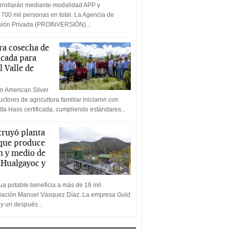
rrollarán mediante modalidad APP y
 700 mil personas en total. La Agencia de
rsión Privada (PROINVERSIÓN)...
a cosecha de
icada para
l Valle de
n American Silver
ctores de agricultura familiar iniciaron con
lta Hass certificada, cumpliendo estándares...
truyó planta
 que produce
n y medio de
a Hualgayoc y
a potable beneficia a más de 18 mil
ciación Manuel Vásquez Díaz. La empresa Gold
 y un después...