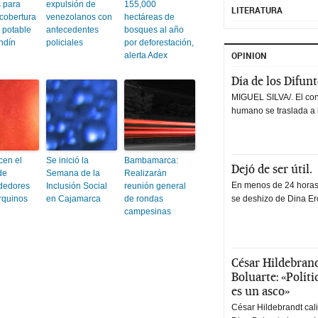
s para
expulsión de
155,000
LITERATURA
 cobertura
venezolanos con
hectáreas de
 potable
antecedentes
bosques al año
ndín
policiales
por deforestación,
OPINION
alerta Adex
Día de los Difun
MIGUEL SILVA/. El co
humano se traslada a 
en el
Se inició la
Bambamarca:
Dejó de ser útil.
de
Semana de la
Realizarán
En menos de 24 horas,
dedores
Inclusión Social
reunión general
rquinos
en Cajamarca
de rondas
se deshizo de Dina Erc
campesinas
César Hildebrand
Boluarte: «Polít
es un asco»
César Hildebrandt cal