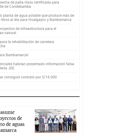
secha de palta Hass certificada para
alle de Condebamba
yó planta de agua potable que produce más de
e litros al día para Hualgayoc y Bambamarca
royectos de infraestructura para el
as natural
ara la rehabilitación de carretera
cha
para Bambamarca!
enciales habrían presentado información falsa
alerta JEE
r consiguió contrato por S/16.000
 asume
royectos de
to de aguas
ajamarca