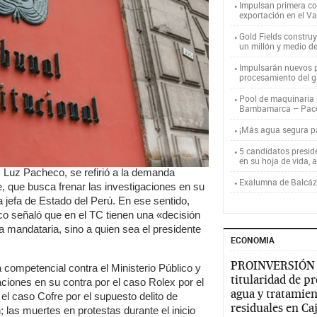
Impulsan primera co
exportación en el V
Gold Fields constru
un millón y medio d
Impulsarán nuevos p
procesamiento del g
Pool de maquinaria p
Bambamarca – Pac
¡Más agua segura 
5 candidatos presid
en su hoja de vida, 
l, Luz Pacheco, se refirió a la demanda
Exalumna de Balcáza
, que busca frenar las investigaciones en su
 jefa de Estado del Perú. En ese sentido,
o señaló que en el TC tienen una «decisión
a mandataria, sino a quien sea el presidente
ECONOMIA
PROINVERSIÓN
competencial contra el Ministerio Público y
titularidad de p
gaciones en su contra por el caso Rolex por el
agua y tratamien
; el caso Cofre por el supuesto delito de
residuales en C
 las muertes en protestas durante el inicio