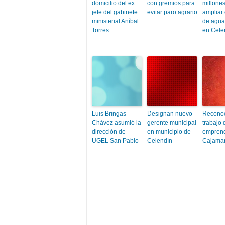
domicilio del ex
con gremios para
millone
jefe del gabinete
evitar paro agrario
ampliar
ministerial Aníbal
de agua
Torres
en Cele
Luis Bringas
Designan nuevo
Reconoc
Chávez asumió la
gerente municipal
trabajo 
dirección de
en municipio de
empren
UGEL San Pablo
Celendín
Cajama