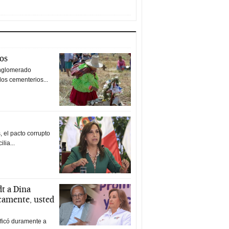
tos
nglomerado
los cementerios...
 el pacto corrupto
ilia...
t a Dina
icamente, usted
ificó duramente a