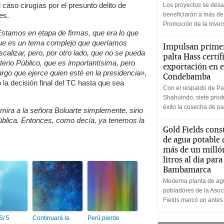
caso cirugías por el presunto delito de
Los proyectos se desa
es.
beneficiarán a más de
Promoción de la Inve
Estamos en etapa de firmas, que era lo que
que es un tema complejo que queríamos
Impulsan primer
calizar, pero, por otro lado, que no se pueda
palta Hass certif
terio Público, que es importantísima, pero
exportación en e
argo que ejerce quien esté en la presidencia»
,
Condebamba
la decisión final del TC hasta que sea
Con el respaldo de Pa
Shahuindo, siete produ
éxito la cosecha de pa
mira a la señora Boluarte simplemente, sino
pública. Entonces, como decía, ya tenemos la
Gold Fields cons
de agua potable
más de un milló
litros al día par
Bambamarca
Moderna planta de agu
pobladores de la Aso
Fields marcó un antes
S/ 5
Continuará la
Perú pierde