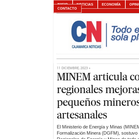
INICIO
NOTICIAS
ECONOMÍA
OPIN
CONTACTO
11 DICIEMBRE, 2023 »
MINEM articula c
regionales mejoras
pequeños mineros
artesanales
El Ministerio de Energía y Minas (MINEM
Formalización Minera (DGFM), sostuvo 