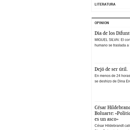
LITERATURA
OPINION
Día de los Difun
MIGUEL SILVA/. El co
humano se traslada a 
Dejó de ser útil.
En menos de 24 horas,
se deshizo de Dina Erc
César Hildebrand
Boluarte: «Polít
es un asco»
César Hildebrandt cal