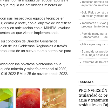
 País, con la finalidad de recoger aportes y
Impulsan primera co
 que regula las actividades mineras de
exportación en el V
Gold Fields constru
un millón y medio d
 con sus respectivos equipos técnicos en
centro y norte, con el objetivo de identificar
Impulsarán nuevos p
procesamiento del g
ones y en articulación con el MINEM, evaluar
ementen las que vienen implementando.
Pool de maquinaria p
Bambamarca – Pac
 su condición de Director General de
¡Más agua segura 
pación de los Gobiernos Regionales a través
a propuesta de un nuevo marco normativo para
5 candidatos presid
en su hoja de vida, 
Exalumna de Balcáza
idad con los objetivos planteados en la
pequeña minería y minería artesanal al 2030,
 016-2022-EM el 25 de noviembre de 2022.
ECONOMIA
PROINVERSIÓN
titularidad de p
agua y tratamien
residuales en C