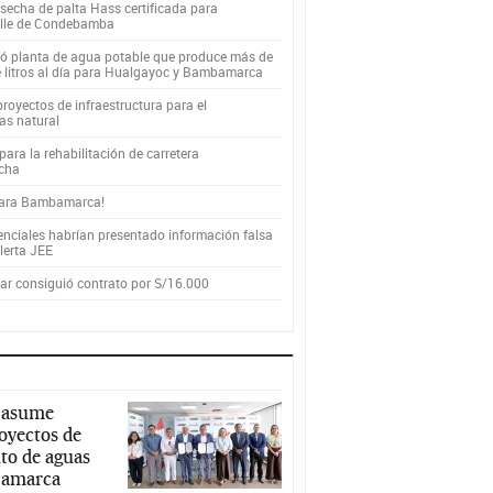
secha de palta Hass certificada para
alle de Condebamba
yó planta de agua potable que produce más de
e litros al día para Hualgayoc y Bambamarca
royectos de infraestructura para el
as natural
ara la rehabilitación de carretera
cha
para Bambamarca!
enciales habrían presentado información falsa
alerta JEE
r consiguió contrato por S/16.000
 asume
royectos de
to de aguas
ajamarca