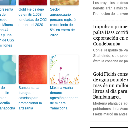
Los proyectos se desa
beneficiarán a más de
presenta
Gold Fields dejó
Sector
Promoción de la Inve
a de
de emitir 1,068
agropecuario
os de
toneladas de CO2
peruano registró
ón Minera
durante el 2020
crecimiento de
Impulsan primer
on 47
5% en enero de
palta Hass certif
os y una
2022
exportación en e
ón de US$
Condebamba
millones
Con el respaldo de Pa
Shahuindo, siete produ
éxito la cosecha de pa
Gold Fields cons
de agua potable
más de un milló
l de
Bambamarca:
Máxima Acuña
litros al día par
dmite
Inauguran
denuncia
Bambamarca
a de
casetas para
agresión por parte
 Acuña
promocionar la
de minera
Moderna planta de agu
Yanacocha
artesanía
Yanacocha
pobladores de la Aso
Fields marcó un antes