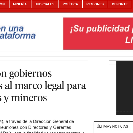
IÓN
MINERÍA
JUDICIALES
POLÍTICA
REGIONES
DEPORTE
on gobiernos
 al marco legal para
 y mineros
), a través de la Dirección General de
ÚLTIMAS NOTICIAS
reuniones con Directores y Gerentes