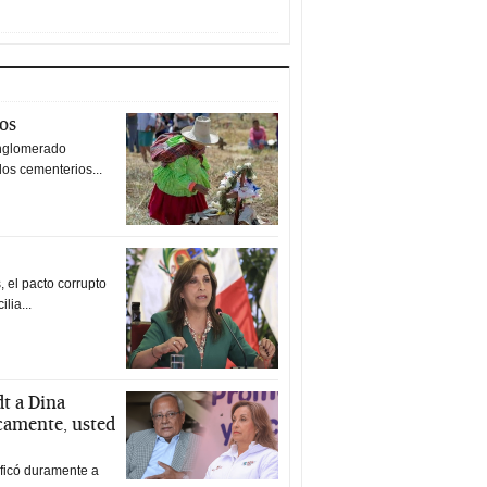
tos
nglomerado
los cementerios...
 el pacto corrupto
ilia...
t a Dina
icamente, usted
ificó duramente a