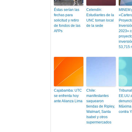
Éstas serían las
Celendín:
MINEM 
fechas para
Estudiantes de la
«Carter
solicitud y retiro
UNC toman local
Proyect
de fondos de las
de la sede
Inversi
AFPs
2023» c
proyect
inversi
53,715 
Cajabamba: UTC
Chile:
Tribuna
se enfrenta hoy
manifestantes
EE.UU a
ante Alianza Lima
saquearon
denunci
tiendas de Ripley,
Máxima
Walmart, Santa
contra 
Isabel y otros
supermercados