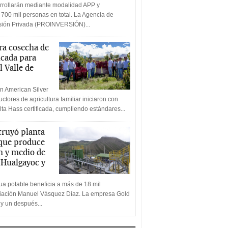
rrollarán mediante modalidad APP y
 700 mil personas en total. La Agencia de
rsión Privada (PROINVERSIÓN)...
a cosecha de
icada para
l Valle de
n American Silver
ctores de agricultura familiar iniciaron con
lta Hass certificada, cumpliendo estándares...
truyó planta
 que produce
n y medio de
a Hualgayoc y
a potable beneficia a más de 18 mil
ciación Manuel Vásquez Díaz. La empresa Gold
 y un después...