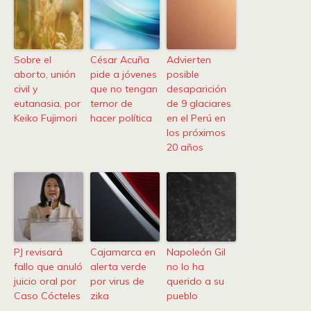
Sobre el
César Acuña
Advierten
aborto, unión
pide a jóvenes
posible
civil y
que no tengan
desaparición
eutanasia, por
temor de
de 9 glaciares
Keiko Fujimori
hacer política
en el Perú en
los próximos
20 años
PJ revisará
Cajamarca en
Napoleón Gil
fallo que anuló
alerta verde
no lo ha
juicio oral por
por virus de
querido a su
Caso Cócteles
zika
pueblo