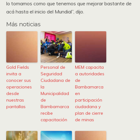
lo tomamos como que tenemos que mejorar bastante de
acá hasta el inicio del Mundial”, dijo.
Más noticias
Gold Fields
Personal de
MEM capacita
invita a
Seguridad
a autoridades
conocer sus
Ciudadana de
de
operaciones
la
Bambamarca
desde
Municipalidad
en
nuestras
de
participación
pantallas
Bambamarca
ciudadana y
recibe
plan de cierre
capacitación
de minas