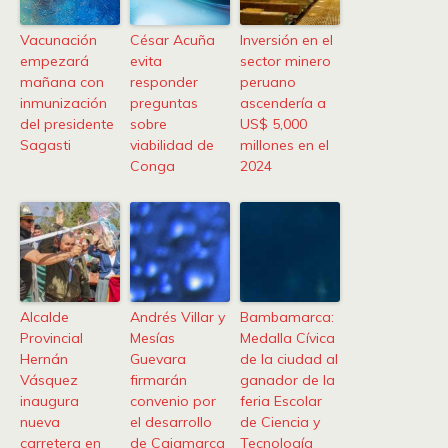
Vacunación
César Acuña
Inversión en el
empezará
evita
sector minero
mañana con
responder
peruano
inmunización
preguntas
ascendería a
del presidente
sobre
US$ 5,000
Sagasti
viabilidad de
millones en el
Conga
2024
Alcalde
Andrés Villar y
Bambamarca:
Provincial
Mesías
Medalla Cívica
Hernán
Guevara
de la ciudad al
Vásquez
firmarán
ganador de la
inaugura
convenio por
feria Escolar
nueva
el desarrollo
de Ciencia y
carretera en
de Cajamarca
Tecnología