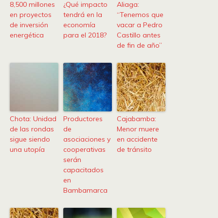
8,500 millones
¿Qué impacto
Aliaga:
en proyectos
tendrá en la
“Tenemos que
de inversión
economía
vacar a Pedro
energética
para el 2018?
Castillo antes
de fin de año”
Chota: Unidad
Productores
Cajabamba:
de las rondas
de
Menor muere
sigue siendo
asociaciones y
en accidente
una utopía
cooperativas
de tránsito
serán
capacitados
en
Bambamarca