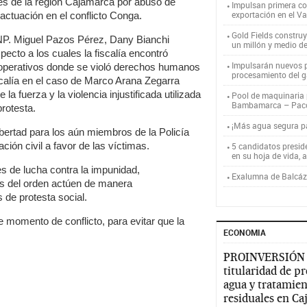
es de la región Cajamarca por abuso de
Impulsan primera co
exportación en el V
actuación en el conflicto Conga.
Gold Fields constru
NP. Miguel Pazos Pérez, Dany Bianchi
un millón y medio d
cto a los cuales la fiscalía encontró
Impulsarán nuevos p
o operativos donde se violó derechos humanos
procesamiento del g
scalía en el caso de Marco Arana Zegarra
 fuerza y la violencia injustificada utilizada
Pool de maquinaria p
Bambamarca – Pac
protesta.
¡Más agua segura 
ibertad para los aún miembros de la Policía
ión civil a favor de las víctimas.
5 candidatos presid
en su hoja de vida, 
s de lucha contra la impunidad,
Exalumna de Balcáza
as del orden actúen de manera
 de protesta social.
momento de conflicto, para evitar que la
ECONOMIA
PROINVERSIÓN
titularidad de p
agua y tratamien
residuales en C