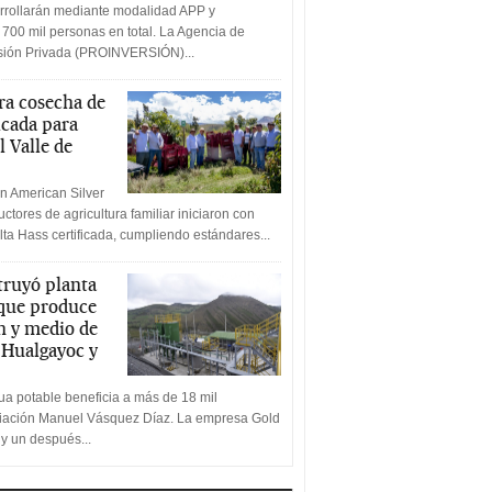
rrollarán mediante modalidad APP y
 700 mil personas en total. La Agencia de
rsión Privada (PROINVERSIÓN)...
a cosecha de
icada para
l Valle de
n American Silver
ctores de agricultura familiar iniciaron con
lta Hass certificada, cumpliendo estándares...
truyó planta
 que produce
n y medio de
a Hualgayoc y
a potable beneficia a más de 18 mil
ciación Manuel Vásquez Díaz. La empresa Gold
 y un después...