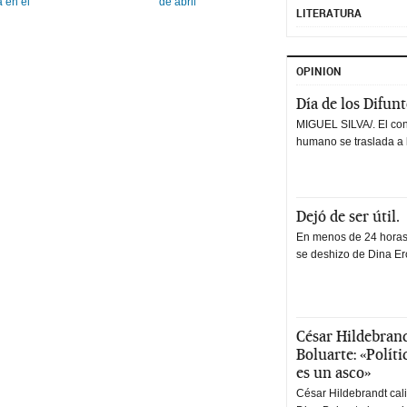
 en el
de abril
LITERATURA
OPINION
Día de los Difun
MIGUEL SILVA/. El co
humano se traslada a 
Dejó de ser útil.
En menos de 24 horas,
se deshizo de Dina Erc
César Hildebrand
Boluarte: «Polít
es un asco»
César Hildebrandt cal