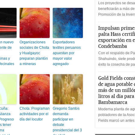
Los proyectos se desa
beneficiarán a más de
Promoción de la Inve
Impulsan primer
palta Hass certif
exportación en e
n nuevo
Organizaciones
Exportadores
Condebamba
ente de
sociales de Chota
textiles peruanos
y Hualgayoc
apuestan por
Con el respaldo de Pa
inas y
preparan plantón
mayor valor
Shahuindo, siete produ
Vecinales
a mineras
agregado
éxito la cosecha de pa
Gold Fields cons
de agua potable
más de un milló
litros al día par
Bambamarca
cuña:
Chota: Programan
Gregorio Santos
Moderna planta de agu
lianza
actividades por el
demanda
pobladores de la Aso
 Progreso
día del locutor
participar en
Fields marcó un antes
 tener
debate
ena
presidencial del 3