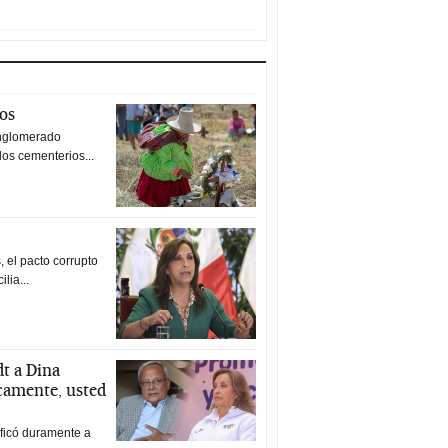
tos
nglomerado
los cementerios...
 el pacto corrupto
ilia...
t a Dina
icamente, usted
ificó duramente a