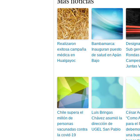
Más noticias
Realizaron
Bambamarca:
Designa
exitosa campaña
Inauguran puesto
Sub ger
médica en
de salud en Apán
Rondas
Hualgayoc
Bajo
Campes
Juntas 
Chile supera el
Luis Bringas
César A
millón de
Chávez asumió la
“Como A
personas
dirección de
para el
vacunadas contra
UGEL San Pablo
debemos
la covid-19
una bu