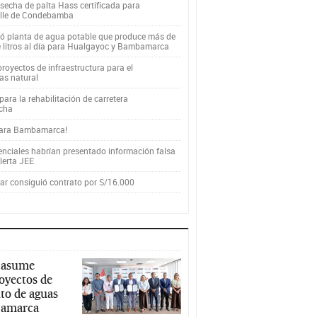
secha de palta Hass certificada para
alle de Condebamba
yó planta de agua potable que produce más de
e litros al día para Hualgayoc y Bambamarca
royectos de infraestructura para el
as natural
ara la rehabilitación de carretera
cha
para Bambamarca!
enciales habrían presentado información falsa
alerta JEE
r consiguió contrato por S/16.000
 asume
royectos de
to de aguas
ajamarca