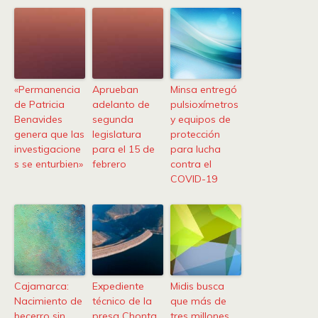
«Permanencia
Aprueban
Minsa entregó
de Patricia
adelanto de
pulsioxímetros
Benavides
segunda
y equipos de
genera que las
legislatura
protección
investigacione
para el 15 de
para lucha
s se enturbien»
febrero
contra el
COVID-19
Cajamarca:
Expediente
Midis busca
Nacimiento de
técnico de la
que más de
becerro sin
presa Chonta
tres millones