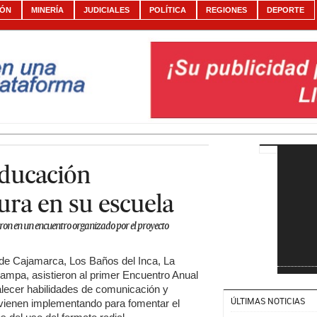
IÓN
MINERÍA
JUDICIALES
POLÍTICA
REGIONES
DEPORTE
educación
ura en su escuela
aron en un encuentro organizado por el proyecto
 de Cajamarca, Los Baños del Inca, La
mpa, asistieron al primer Encuentro Anual
alecer habilidades de comunicación y
ÚLTIMAS NOTICIAS
e vienen implementando para fomentar el