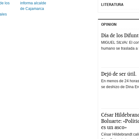
de los
informa alcalde
LITERATURA
de Cajamarca
ales
OPINION
Día de los Difun
MIGUEL SILVA/. El co
humano se traslada a 
Dejó de ser útil.
En menos de 24 horas,
se deshizo de Dina Erc
César Hildebrand
Boluarte: «Polít
es un asco»
César Hildebrandt cal