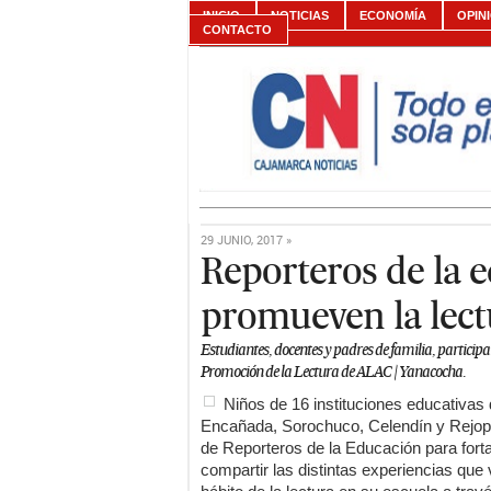
INICIO
NOTICIAS
ECONOMÍA
OPIN
CONTACTO
29 JUNIO, 2017 »
Reporteros de la 
promueven la lect
Estudiantes, docentes y padres de familia, particip
Promoción de la Lectura de ALAC | Yanacocha.
Niños de 16 instituciones educativas
Encañada, Sorochuco, Celendín y Rejopa
de Reporteros de la Educación para fort
compartir las distintas experiencias qu