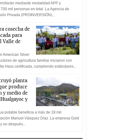
rrollarán mediante modalidad APP y
 700 mil personas en total. La Agencia de
rsión Privada (PROINVERSIÓN)...
a cosecha de
icada para
l Valle de
n American Silver
ctores de agricultura familiar iniciaron con
lta Hass certificada, cumpliendo estándares...
truyó planta
 que produce
n y medio de
a Hualgayoc y
a potable beneficia a más de 18 mil
ciación Manuel Vásquez Díaz. La empresa Gold
 y un después...