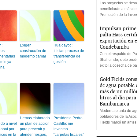
Los proyectos se desa
beneficiarán a más de
Promoción de la Inve
Impulsan primer
palta Hass certif
exportación en e
n:
Exigen
Hualgayoc:
Condebamba
nes
construcción de
Inician proceso de
Con el respaldo de Pa
entarias
moderno camal
transferencia de
Shahuindo, siete produ
mín ya
gestión
éxito la cosecha de pa
cha
Gold Fields cons
de agua potable
más de un milló
litros al día par
Bambamarca
Moderna planta de agu
pobladores de la Aso
Hemos elaborado
Presidente Pedro
Fields marcó un antes
do a nivel
un plan de acción
Castillo: me
ional por
para prevenir y
inventan
nces en la
atender riesgos,
“carpetas fiscales”