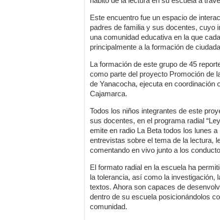
hábito de la lectura en su escuela a travé
Este encuentro fue un espacio de interac
padres de familia y sus docentes, cuyo 
una comunidad educativa en la que cada a
principalmente a la formación de ciudad
La formación de este grupo de 45 reporte
como parte del proyecto Promoción de l
de Yanacocha, ejecuta en coordinación 
Cajamarca.
Todos los niños integrantes de este proy
sus docentes, en el programa radial “L
emite en radio La Beta todos los lunes a p
entrevistas sobre el tema de la lectura,
comentando en vivo junto a los conducto
El formato radial en la escuela ha permit
la tolerancia, así como la investigación,
textos. Ahora son capaces de desenvolve
dentro de su escuela posicionándolos co
comunidad.