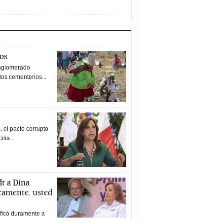
tos
nglomerado
los cementerios...
 el pacto corrupto
ilia...
t a Dina
icamente, usted
ificó duramente a