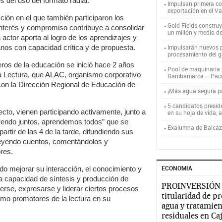
s del uso del formato radial.
Impulsan primera co
exportación en el V
ción en el que también participaron los
Gold Fields constru
interés y compromiso contribuye a consolidar
un millón y medio d
ctor aporta al logro de los aprendizajes y
anos con capacidad crítica y de propuesta.
Impulsarán nuevos p
procesamiento del g
ros de la educación se inició hace 2 años
Pool de maquinaria p
a Lectura, que ALAC, organismo corporativo
Bambamarca – Pac
con la Dirección Regional de Educación de
¡Más agua segura 
5 candidatos presid
ecto, vienen participando activamente, junto a
en su hoja de vida, 
eyendo juntos, aprendemos todos” que se
Exalumna de Balcáza
artir de las 4 de la tarde, difundiendo sus
 leyendo cuentos, comentándolos y
res.
ECONOMIA
ido mejorar su interacción, el conocimiento y
 la capacidad de síntesis y producción de
PROINVERSIÓN
rse, expresarse y liderar ciertos procesos
titularidad de p
mo promotores de la lectura en su
agua y tratamien
residuales en C