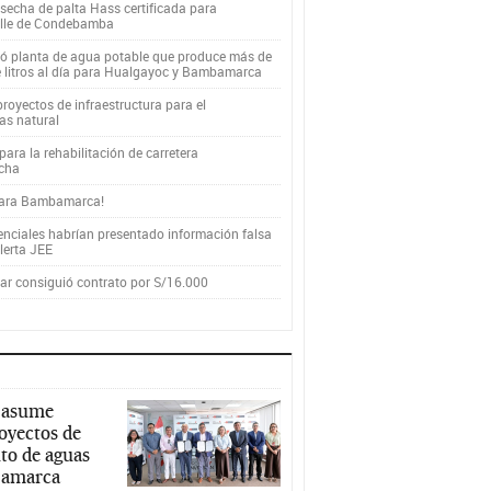
secha de palta Hass certificada para
alle de Condebamba
yó planta de agua potable que produce más de
e litros al día para Hualgayoc y Bambamarca
royectos de infraestructura para el
as natural
ara la rehabilitación de carretera
cha
para Bambamarca!
enciales habrían presentado información falsa
alerta JEE
r consiguió contrato por S/16.000
 asume
royectos de
to de aguas
ajamarca