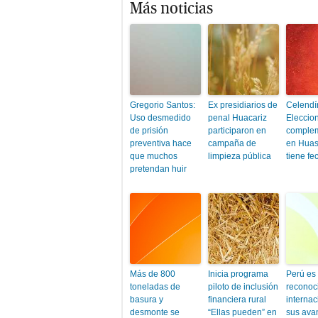
Más noticias
Gregorio Santos:
Ex presidiarios de
Celendí
Uso desmedido
penal Huacariz
Eleccio
de prisión
participaron en
complem
preventiva hace
campaña de
en Huas
que muchos
limpieza pública
tiene fe
pretendan huir
Más de 800
Inicia programa
Perú es
toneladas de
piloto de inclusión
reconoci
basura y
financiera rural
internac
desmonte se
“Ellas pueden” en
sus ava