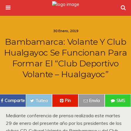
30 Enero, 2019
Bambamarca: Volante Y Club
Hualgayoc Se Funcionan Para
Formar El “Club Deportivo
Volante – Hualgayoc”
Comparte
Tuitea
Pin
Envía
SMS
Mediante conferencia de prensa realizada este martes
29 de enero del presente año por los presidentes de los
clubes CD. Cultural Volante de Bambamarca y del Club