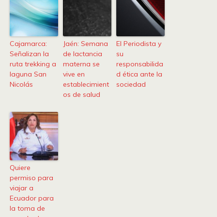
Cajamarca:
Jaén: Semana
El Periodista y
Señalizan la
de lactancia
su
ruta trekking a
materna se
responsabilida
laguna San
vive en
d ética ante la
Nicolás
establecimient
sociedad
os de salud
Quiere
permiso para
viajar a
Ecuador para
la toma de