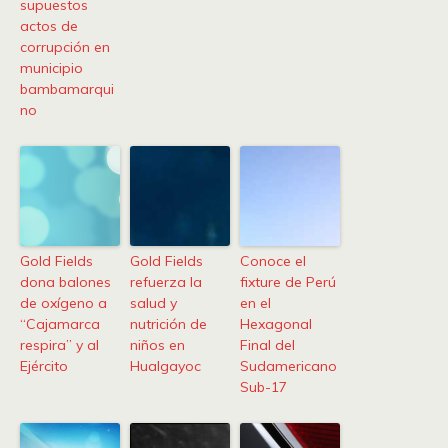
supuestos
actos de
corrupción en
municipio
bambamarqui
no
Gold Fields
Gold Fields
Conoce el
dona balones
refuerza la
fixture de Perú
de oxígeno a
salud y
en el
“Cajamarca
nutrición de
Hexagonal
respira” y al
niños en
Final del
Ejército
Hualgayoc
Sudamericano
Sub-17