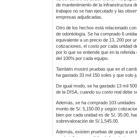
de mantenimiento de la infraestructura d
trabajos no se han ejecutado y las obse
empresas adjudicadas.
Otro de los hechos está relacionado con
de odontología. Se ha comprado 6 unidad
equivalente a un precio de 13, 200 por un
cotizaciones, el costo por cada unidad de
por lo que se entiende que en la referi
del 100% por cada equipo.
También mostró pruebas que en el cambio 
ha gastado 33 mil 150 soles y que solo ju
De igual modo, se ha gastado 13 mil 500 s
de la DISA, cuando su costo real debe se
Además, se ha comprado 103 unidades de 
monto de S/. 5,150.00 y según cotizacio
bien por cada unidad es de S/. 35.00, hac
sobrevaloración de S/.1,545.00.
Además, existen pruebas de pago a un tr