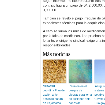
según informes no laboró durante tres m
contrato figura un pago de S/. 2,500.00;
3,900.00.
También se reveló el pago irregular de S/
expedientes técnicos para la adquisició
A esto se suma los miles de medicament
por la falta de medicinas. Las pruebas ha
lo tanto, el dirigente sindical, exige una 
responsabilidades.
Más noticias
MIDAGRI
Reunión en el
Inaugur
coordina Plan de
bosque de
sistema
acción ante
piedras para toma
potable 
desastre natural
de acciones ante
Coymol
en Cajamarca
daños de
Hualga