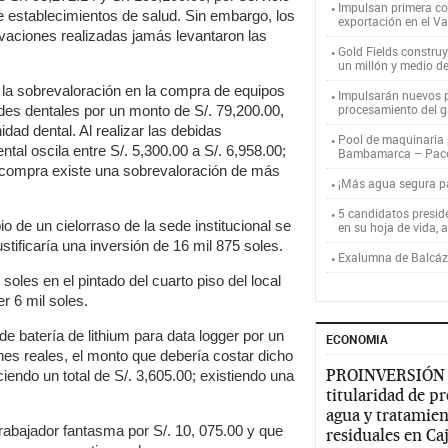
Impulsan primera co
e establecimientos de salud. Sin embargo, los
exportación en el V
rvaciones realizadas jamás levantaron las
Gold Fields constru
un millón y medio d
 la sobrevaloración en la compra de equipos
Impulsarán nuevos p
procesamiento del g
es dentales por un monto de S/. 79,200.00,
idad dental. Al realizar las debidas
Pool de maquinaria p
ntal oscila entre S/. 5,300.00 a S/. 6,958.00;
Bambamarca – Pac
da compra existe una sobrevaloración de más
¡Más agua segura 
5 candidatos presid
de un cielorraso de la sede institucional se
en su hoja de vida, 
stificaría una inversión de 16 mil 875 soles.
Exalumna de Balcáza
oles en el pintado del cuarto piso del local
r 6 mil soles.
batería de lithium para data logger por un
ECONOMIA
nes reales, el monto que debería costar dicho
PROINVERSIÓN
iendo un total de S/. 3,605.00; existiendo una
titularidad de p
agua y tratamien
abajador fantasma por S/. 10, 075.00 y que
residuales en C