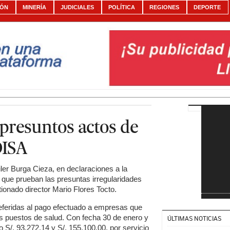
IÓN
MINERÍA
JUDICIALES
POLÍTICA
REGIONES
DEPORTE
 presuntos actos de
DISA
Liler Burga Cieza, en declaraciones a la
que prueban las presuntas irregularidades
ionado director Mario Flores Tocto.
referidas al pago efectuado a empresas que
s puestos de salud. Con fecha 30 de enero y
ÚLTIMAS NOTICIAS
 S/. 93,272.14 y S/. 155,100.00, por servicio