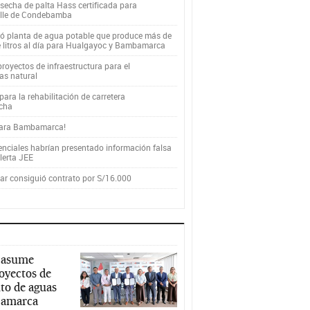
secha de palta Hass certificada para
alle de Condebamba
yó planta de agua potable que produce más de
e litros al día para Hualgayoc y Bambamarca
royectos de infraestructura para el
as natural
ara la rehabilitación de carretera
cha
para Bambamarca!
enciales habrían presentado información falsa
alerta JEE
r consiguió contrato por S/16.000
 asume
royectos de
to de aguas
ajamarca