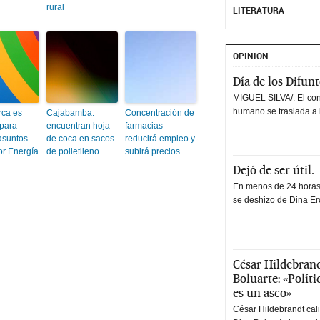
rural
LITERATURA
OPINION
Día de los Difun
MIGUEL SILVA/. El co
humano se traslada a 
ca es
Cajabamba:
Concentración de
 para
encuentran hoja
farmacias
asuntos
de coca en sacos
reducirá empleo y
or Energía
de polietileno
subirá precios
Dejó de ser útil.
En menos de 24 horas,
se deshizo de Dina Erc
César Hildebrand
Boluarte: «Polít
es un asco»
César Hildebrandt cal