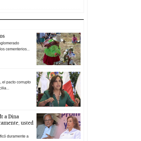
tos
nglomerado
los cementerios...
 el pacto corrupto
ilia...
t a Dina
icamente, usted
ificó duramente a