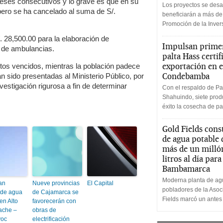
eses consecutivos y lo grave es que en su
Los proyectos se desa
 pero se ha cancelado al suma de S/.
beneficiarán a más de
Promoción de la Inve
. 28,500.00 para la elaboración de
Impulsan primer
n de ambulancias.
palta Hass certif
exportación en e
os vencidos, mientras la población padece
Condebamba
n sido presentadas al Ministerio Público, por
investigación rigurosa a fin de determinar
Con el respaldo de Pa
Shahuindo, siete produ
éxito la cosecha de pa
Gold Fields cons
de agua potable
más de un milló
litros al día par
Bambamarca
Moderna planta de agu
an
Nueve provincias
El Capital
pobladores de la Aso
 de agua
de Cajamarca se
Fields marcó un antes
en Alto
favorecerán con
ache –
obras de
yoc
electrificación