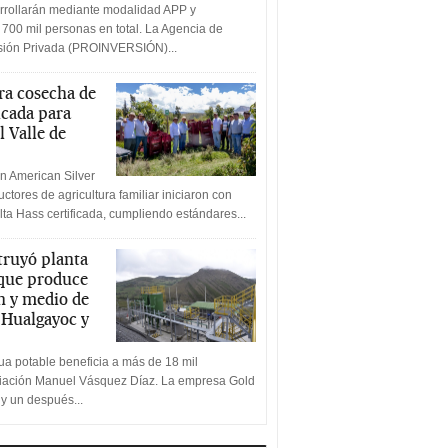
rrollarán mediante modalidad APP y
 700 mil personas en total. La Agencia de
rsión Privada (PROINVERSIÓN)...
a cosecha de
icada para
l Valle de
n American Silver
ctores de agricultura familiar iniciaron con
lta Hass certificada, cumpliendo estándares...
truyó planta
 que produce
n y medio de
a Hualgayoc y
a potable beneficia a más de 18 mil
ciación Manuel Vásquez Díaz. La empresa Gold
 y un después...