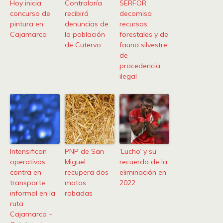
Hoy inicia
Contraloría
SERFOR
concurso de
recibirá
decomisa
pintura en
denuncias de
recursos
Cajamarca
la población
forestales y de
de Cutervo
fauna silvestre
de
procedencia
ilegal
Intensifican
PNP de San
‘Lucho’ y su
operativos
Miguel
recuerdo de la
contra en
recupera dos
eliminación en
transporte
motos
2022
informal en la
robadas
ruta
Cajamarca –