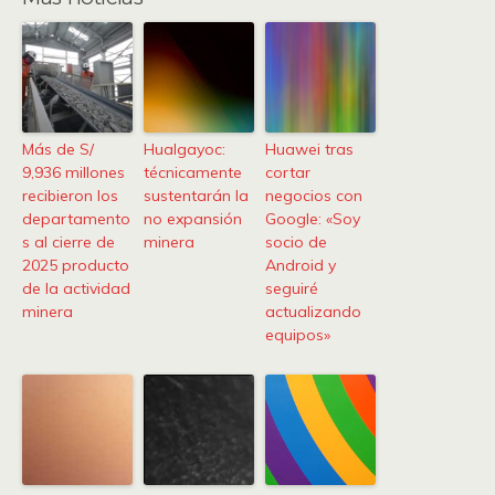
Más de S/
Hualgayoc:
Huawei tras
9,936 millones
técnicamente
cortar
recibieron los
sustentarán la
negocios con
departamento
no expansión
Google: «Soy
s al cierre de
minera
socio de
2025 producto
Android y
de la actividad
seguiré
minera
actualizando
equipos»