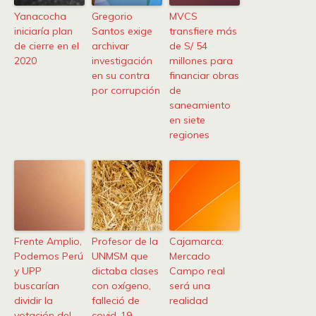
Yanacocha
Gregorio
MVCS
iniciaría plan
Santos exige
transfiere más
de cierre en el
archivar
de S/ 54
2020
investigación
millones para
en su contra
financiar obras
por corrupción
de
saneamiento
en siete
regiones
Frente Amplio,
Profesor de la
Cajamarca:
Podemos Perú
UNMSM que
Mercado
y UPP
dictaba clases
Campo real
buscarían
con oxígeno,
será una
dividir la
falleció de
realidad
votación del
covid-19