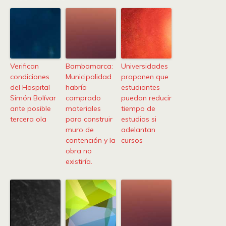
Verifican
Bambamarca:
Universidades
condiciones
Municipalidad
proponen que
del Hospital
habría
estudiantes
Simón Bolívar
comprado
puedan reducir
ante posible
materiales
tiempo de
tercera ola
para construir
estudios si
muro de
adelantan
contención y la
cursos
obra no
existiría.