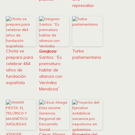
represalia»
Chota se
Gregorio
Turba
prepara para
Santos: “Es
parlamentaria
celebrar 464
prematuro
años de
hablar de
fundación
alianza con
española
Verónika
Mendoza”
YAWAR
César Aliaga
Proyecto del