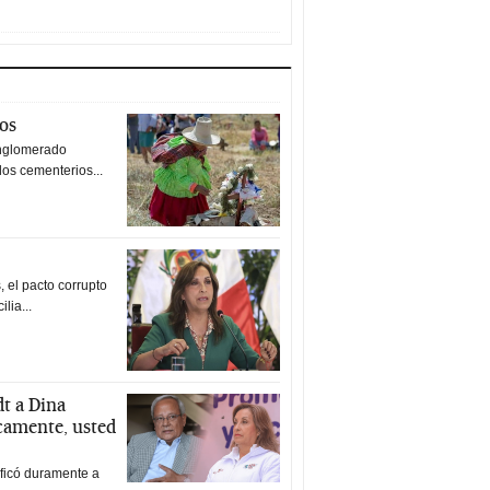
tos
nglomerado
los cementerios...
 el pacto corrupto
ilia...
t a Dina
icamente, usted
ificó duramente a