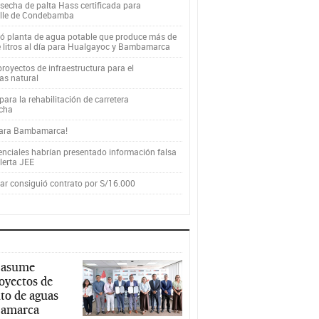
secha de palta Hass certificada para
alle de Condebamba
yó planta de agua potable que produce más de
e litros al día para Hualgayoc y Bambamarca
royectos de infraestructura para el
as natural
ara la rehabilitación de carretera
cha
para Bambamarca!
enciales habrían presentado información falsa
alerta JEE
r consiguió contrato por S/16.000
 asume
royectos de
to de aguas
ajamarca