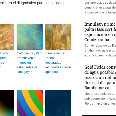
lizará el diagnóstico para identificar las
Los proyectos se desa
beneficiarán a más de
Promoción de la Inve
Impulsan primer
palta Hass certif
exportación en e
Condebamba
Con el respaldo de Pa
Shahuindo, siete produ
Unach
Gold Fields y Wim
Bambamarca:
éxito la cosecha de pa
 para
promueven el
Tachas
 de
interés en
declaradas
Gold Fields cons
n
estudiantes de
infundadas fueron
de agua potable
Hualgayoc
apeladas
más de un milló
litros al día par
Bambamarca
Moderna planta de agu
pobladores de la Aso
Fields marcó un antes