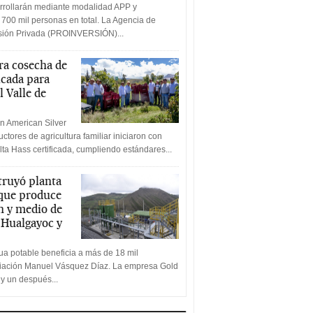
rrollarán mediante modalidad APP y
 700 mil personas en total. La Agencia de
rsión Privada (PROINVERSIÓN)...
a cosecha de
icada para
l Valle de
n American Silver
ctores de agricultura familiar iniciaron con
lta Hass certificada, cumpliendo estándares...
truyó planta
 que produce
n y medio de
a Hualgayoc y
a potable beneficia a más de 18 mil
ciación Manuel Vásquez Díaz. La empresa Gold
 y un después...