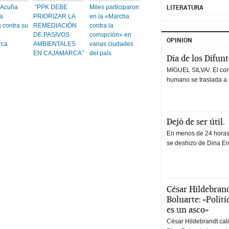
LITERATURA
 Acuña
“PPK DEBE
Miles participaron
a
PRIORIZAR LA
en la «Marcha
 contra su
REMEDIACIÓN
contra la
DE PASIVOS
corrupción» en
OPINION
rca
AMBIENTALES
varias ciudades
EN CAJAMARCA”
del país
Día de los Difun
MIGUEL SILVA/. El co
humano se traslada a 
Dejó de ser útil.
En menos de 24 horas,
se deshizo de Dina Erc
César Hildebrand
Boluarte: «Polít
es un asco»
César Hildebrandt cal