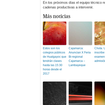
En los próximos días el equipo técnico rea
cadenas productivas a intervenir.
Más noticias
Estos son los
Cajamarca:
Chota: 
colegios públicos
Anuncian X Feria
inscribe
de Hualgayoc que
Bi-regional
examen
tendrán clases
Cajamarca –
admisió
hasta las 15:30
Lambayeque
horas desde el
2017