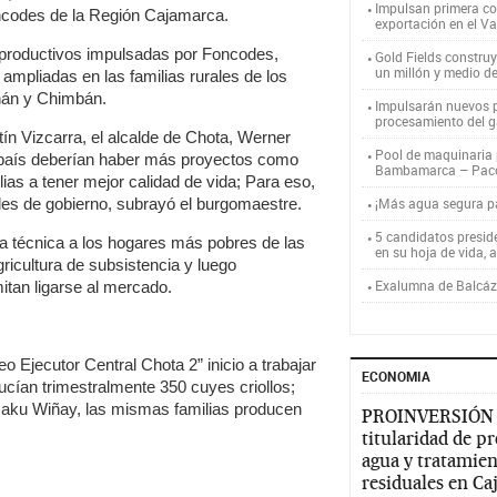
Impulsan primera co
Foncodes de la Región Cajamarca.
exportación en el V
 productivos impulsadas por Foncodes,
Gold Fields constru
un millón y medio d
ampliadas en las familias rurales de los
hán y Chimbán.
Impulsarán nuevos p
procesamiento del g
tín Vizcarra, el alcalde de Chota, Werner
Pool de maquinaria p
 país deberían haber más proyectos como
Bambamarca – Pac
as a tener mejor calidad de vida; Para eso,
eles de gobierno, subrayó el burgomaestre.
¡Más agua segura 
5 candidatos presid
a técnica a los hogares más pobres de las
en su hoja de vida, 
ricultura de subsistencia y luego
Exalumna de Balcáza
itan ligarse al mercado.
 Ejecutor Central Chota 2” inicio a trabajar
ECONOMIA
ucían trimestralmente 350 cuyes criollos;
 Haku Wiñay, las mismas familias producen
PROINVERSIÓN
titularidad de p
agua y tratamien
residuales en C